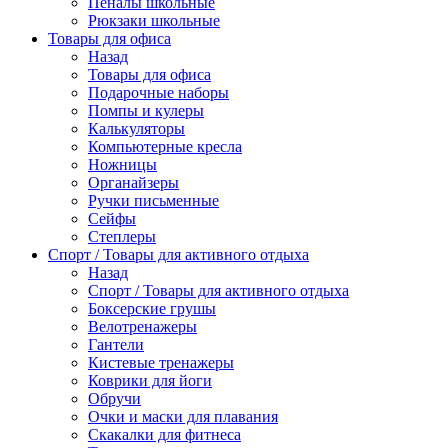
Пеналы школьные
Рюкзаки школьные
Товары для офиса
Назад
Товары для офиса
Подарочные наборы
Помпы и кулеры
Калькуляторы
Компьютерные кресла
Ножницы
Органайзеры
Ручки письменные
Сейфы
Степлеры
Спорт / Товары для активного отдыха
Назад
Спорт / Товары для активного отдыха
Боксерские грушы
Велотренажеры
Гантели
Кистевые тренажеры
Коврики для йоги
Обручи
Очки и маски для плавания
Скакалки для фитнеса