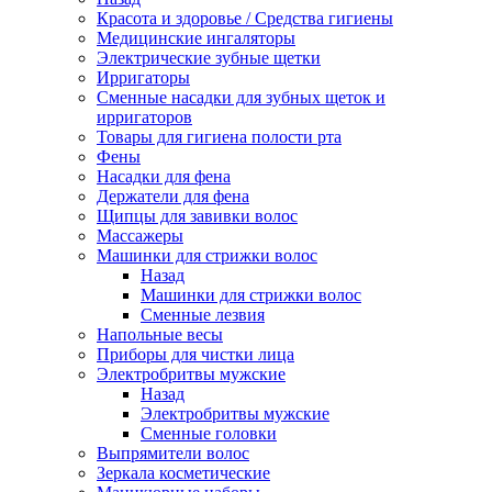
Красота и здоровье / Средства гигиены
Медицинские ингаляторы
Электрические зубные щетки
Ирригаторы
Сменные насадки для зубных щеток и
ирригаторов
Товары для гигиена полости рта
Фены
Насадки для фена
Держатели для фена
Щипцы для завивки волос
Массажеры
Машинки для стрижки волос
Назад
Машинки для стрижки волос
Сменные лезвия
Напольные весы
Приборы для чистки лица
Электробритвы мужские
Назад
Электробритвы мужские
Сменные головки
Выпрямители волос
Зеркала косметические