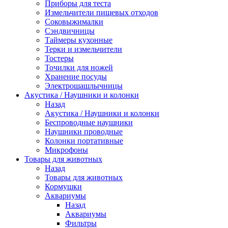
Приборы для теста
Измельчители пищевых отходов
Cоковыжималки
Сэндвичницы
Таймеры кухонные
Терки и измельчители
Тостеры
Точилки для ножей
Хранение посуды
Электрошашлычницы
Акустика / Наушники и колонки
Назад
Акустика / Наушники и колонки
Беспроводные наушники
Наушники проводные
Колонки портативные
Микрофоны
Товары для животных
Назад
Товары для животных
Кормушки
Аквариумы
Назад
Аквариумы
Фильтры