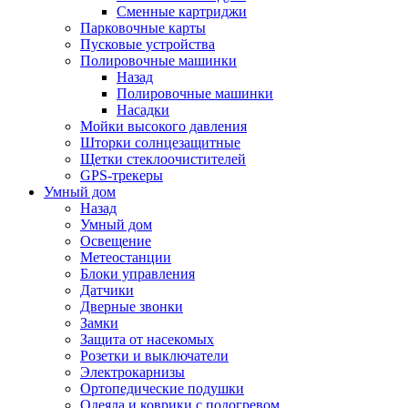
Сменные картриджи
Парковочные карты
Пусковые устройства
Полировочные машинки
Назад
Полировочные машинки
Насадки
Мойки высокого давления
Шторки солнцезащитные
Щетки стеклоочистителей
GPS-трекеры
Умный дом
Назад
Умный дом
Освещение
Метеостанции
Блоки управления
Датчики
Дверные звонки
Замки
Защита от насекомых
Розетки и выключатели
Электрокарнизы
Ортопедические подушки
Одеяла и коврики с подогревом