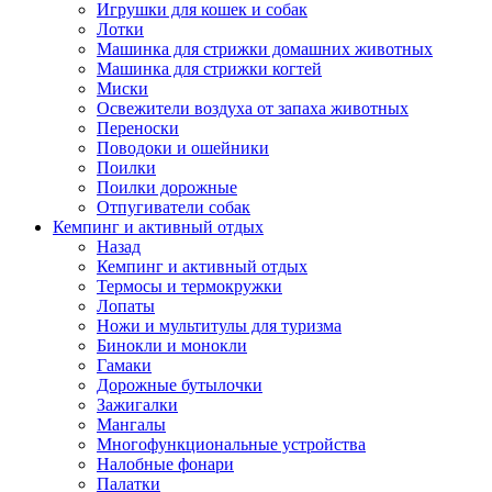
Игрушки для кошек и собак
Лотки
Машинка для стрижки домашних животных
Машинка для стрижки когтей
Миски
Освежители воздуха от запаха животных
Переноски
Поводоки и ошейники
Поилки
Поилки дорожные
Отпугиватели собак
Кемпинг и активный отдых
Назад
Кемпинг и активный отдых
Термосы и термокружки
Лопаты
Ножи и мультитулы для туризма
Бинокли и монокли
Гамаки
Дорожные бутылочки
Зажигалки
Мангалы
Многофункциональные устройства
Налобные фонари
Палатки