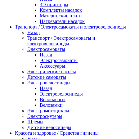
3D принтеры
Комплекты насадок
Материнские платы
Нагреватели насадок
Транспорт / Электросамокаты и электровелосипеды
Назад
Транспорт / Электросамокаты и
электровелосипеды
Электросамокаты
Назад
Электросамокаты
Аксессуары
Электрические насосы
Детские самокаты
Электровелосипеды
Назад
Электровелосипеды
Велонасосы
Велозамки
Электромотоциклы
Электроскутеры
Шлемы
Детские велосипеды
Красота и здоровье / Средства гигиены
Назад