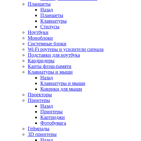
Планшеты
Назад
Планшеты
Клавиатуры
Стилусы
Ноутбуки
Моноблоки
Системные блоки
Wi-Fi роутеры и усилители сиrнала
Подставки для ноутбука
Кардридеры
Карты флэш-памяти
Клавиатуры и мыши
Назад
Клавиатуры и мыши
Коврики для мыши
Проекторы
Принтеры
Назад
Принтеры
Картриджи
Фотобумага
Геймпады
3D принтеры
Назад