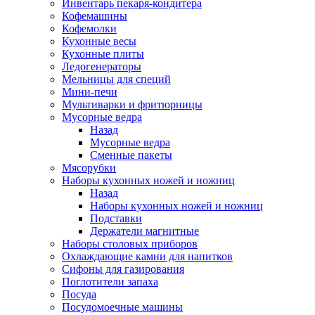
Инвентарь пекаря-кондитера
Кофемашины
Кофемолки
Кухонные весы
Кухонные плиты
Ледогенераторы
Мельницы для специй
Мини-печи
Мультиварки и фритюрницы
Мусорные ведра
Назад
Мусорные ведра
Сменные пакеты
Мясорубки
Наборы кухонных ножей и ножниц
Назад
Наборы кухонных ножей и ножниц
Подставки
Держатели магнитные
Наборы столовых приборов
Охлаждающие камни для напитков
Сифоны для газирования
Поглотители запаха
Посуда
Посудомоечные машины