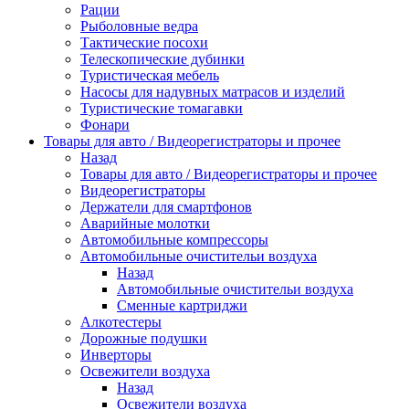
Рации
Рыболовные ведра
Тактические посохи
Телескопические дубинки
Туристическая мебель
Насосы для надувных матрасов и изделий
Туристические томагавки
Фонари
Товары для авто / Видеорегистраторы и прочее
Назад
Товары для авто / Видеорегистраторы и прочее
Видеорегистраторы
Держатели для смартфонов
Аварийные молотки
Автомобильные компрессоры
Автомобильные очистительи воздуха
Назад
Автомобильные очистительи воздуха
Сменные картриджи
Алкотестеры
Дорожные подушки
Инверторы
Освежители воздуха
Назад
Освежители воздуха