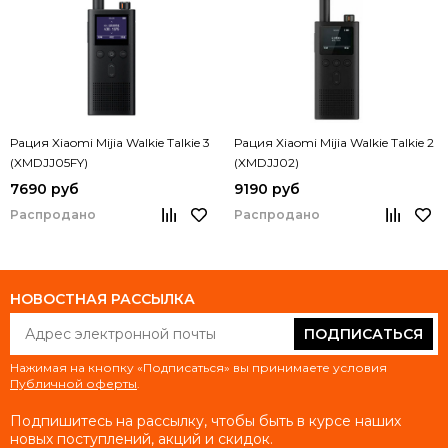
Рация Xiaomi Mijia Walkie Talkie 3
Рация Xiaomi Mijia Walkie Talkie 2
(XMDJJ05FY)
(XMDJJ02)
7690 руб
9190 руб
Распродано
Распродано
НОВОСТНАЯ РАССЫЛКА
ПОДПИСАТЬСЯ
Нажимая на кнопку «Подписаться» вы принимаете условия
Публичной оферты
.
Подпишитесь на рассылку, чтобы быть в курсе наших
новых поступлений, акций и скидок.