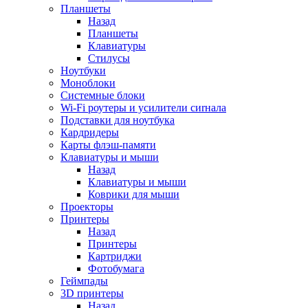
Планшеты
Назад
Планшеты
Клавиатуры
Стилусы
Ноутбуки
Моноблоки
Системные блоки
Wi-Fi роутеры и усилители сиrнала
Подставки для ноутбука
Кардридеры
Карты флэш-памяти
Клавиатуры и мыши
Назад
Клавиатуры и мыши
Коврики для мыши
Проекторы
Принтеры
Назад
Принтеры
Картриджи
Фотобумага
Геймпады
3D принтеры
Назад