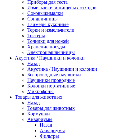
Приборы для теста
Измельчители пищевых отходов
Cоковыжималки
Сэндвичницы
Таймеры кухонные
Терки и измельчители
Тостеры
Точилки для ножей
Хранение посуды
Электрошашлычницы
Акустика / Наушники и колонки
Назад
Акустика / Наушники и колонки
Беспроводные наушники
Наушники проводные
Колонки портативные
Микрофоны
Товары для животных
Назад
Товары для животных
Кормушки
Аквариумы
Назад
Аквариумы
Фильтры