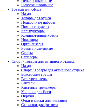
Пеналы школьные
Рюкзаки школьные
Товары для офиса
Назад
Товары для офиса
Подарочные наборы
Помпы и кулеры
Калькуляторы
Компьютерные кресла
Ножницы
Органайзеры
Ручки письменные
Сейфы
Степлеры
Спорт / Товары для активного отдыха
Назад
Спорт / Товары для активного отдыха
Боксерские грушы
Велотренажеры
Гантели
Кистевые тренажеры
Коврики для йоги
Обручи
Очки и маски для плавания
Скакалки для фитнеса