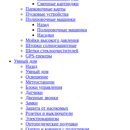
Сменные картриджи
Парковочные карты
Пусковые устройства
Полировочные машинки
Назад
Полировочные машинки
Насадки
Мойки высокого давления
Шторки солнцезащитные
Щетки стеклоочистителей
GPS-трекеры
Умный дом
Назад
Умный дом
Освещение
Метеостанции
Блоки управления
Датчики
Дверные звонки
Замки
Защита от насекомых
Розетки и выключатели
Электрокарнизы
Ортопедические подушки
Одеяла и коврики с подогревом