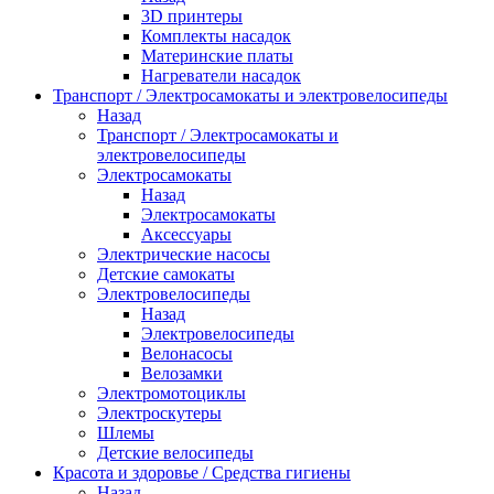
3D принтеры
Комплекты насадок
Материнские платы
Нагреватели насадок
Транспорт / Электросамокаты и электровелосипеды
Назад
Транспорт / Электросамокаты и
электровелосипеды
Электросамокаты
Назад
Электросамокаты
Аксессуары
Электрические насосы
Детские самокаты
Электровелосипеды
Назад
Электровелосипеды
Велонасосы
Велозамки
Электромотоциклы
Электроскутеры
Шлемы
Детские велосипеды
Красота и здоровье / Средства гигиены
Назад