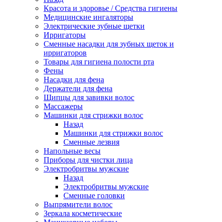
Красота и здоровье / Средства гигиены
Медицинские ингаляторы
Электрические зубные щетки
Ирригаторы
Сменные насадки для зубных щеток и
ирригаторов
Товары для гигиена полости рта
Фены
Насадки для фена
Держатели для фена
Щипцы для завивки волос
Массажеры
Машинки для стрижки волос
Назад
Машинки для стрижки волос
Сменные лезвия
Напольные весы
Приборы для чистки лица
Электробритвы мужские
Назад
Электробритвы мужские
Сменные головки
Выпрямители волос
Зеркала косметические