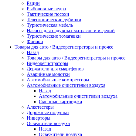
Рации
Рыболовные ведра
Тактические посохи
Телескопические дубинки
Туристическая мебель
Насосы для надувных матрасов и изделий
Туристические томагавки
Фонари
Товары для авто / Видеорегистраторы и прочее
Назад
Товары для авто / Видеорегистраторы и прочее
Видеорегистраторы
Держатели для смартфонов
Аварийные молотки
Автомобильные компрессоры
Автомобильные очистительи воздуха
Назад
Автомобильные очистительи воздуха
Сменные картриджи
Алкотестеры
Дорожные подушки
Инверторы
Освежители воздуха
Назад
Освежители воздуха