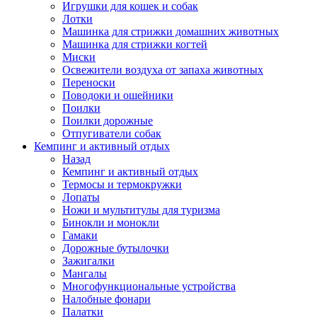
Игрушки для кошек и собак
Лотки
Машинка для стрижки домашних животных
Машинка для стрижки когтей
Миски
Освежители воздуха от запаха животных
Переноски
Поводоки и ошейники
Поилки
Поилки дорожные
Отпугиватели собак
Кемпинг и активный отдых
Назад
Кемпинг и активный отдых
Термосы и термокружки
Лопаты
Ножи и мультитулы для туризма
Бинокли и монокли
Гамаки
Дорожные бутылочки
Зажигалки
Мангалы
Многофункциональные устройства
Налобные фонари
Палатки