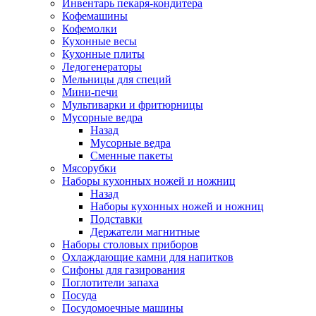
Инвентарь пекаря-кондитера
Кофемашины
Кофемолки
Кухонные весы
Кухонные плиты
Ледогенераторы
Мельницы для специй
Мини-печи
Мультиварки и фритюрницы
Мусорные ведра
Назад
Мусорные ведра
Сменные пакеты
Мясорубки
Наборы кухонных ножей и ножниц
Назад
Наборы кухонных ножей и ножниц
Подставки
Держатели магнитные
Наборы столовых приборов
Охлаждающие камни для напитков
Сифоны для газирования
Поглотители запаха
Посуда
Посудомоечные машины