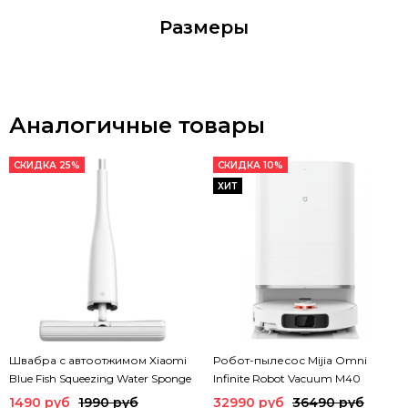
Размеры
Аналогичные товары
СКИДКА 25%
СКИДКА 10%
ХИТ
Швабра с автоотжимом Xiaomi
Робот-пылесос Mijia Omni
Blue Fish Squeezing Water Sponge
Infinite Robot Vacuum M40
Mop (PU03A)
(D110CN)
1490 руб
1990 руб
32990 руб
36490 руб