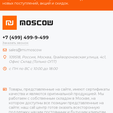
новых поступлений, акций и скидок.
+7 (499) 499-9-499
Заказать звонок
sales@mi.moscow
109518,
Россия
,
Москва
, Грайвороновская улица, 4с1,
Офис Склад (Только ОПТ)
с ПН по ВС с 10:00 до 18:00
Товары, представленные на сайте, имеют сертификаты
качества и являются оригинальной продукцией. Мы
работаем с собственным складом в Москве, на
котором доступны все позиции представленные на
сайте; наш call центр готов оказать всесторонную
поддержку нашим постоянным и будущим клиентам,