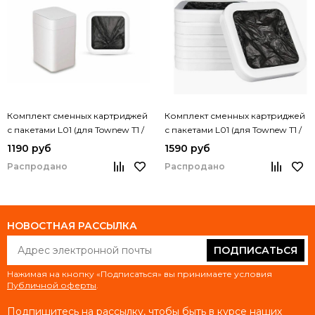
Комплект сменных картриджей
Комплект сменных картриджей
с пакетами L01 (для Townew T1 /
с пакетами L01 (для Townew T1 /
JIABIYI U02) (3 шт)
JIABIYI U02) (6 шт)
1190 руб
1590 руб
Распродано
Распродано
НОВОСТНАЯ РАССЫЛКА
ПОДПИСАТЬСЯ
Нажимая на кнопку «Подписаться» вы принимаете условия
Публичной оферты
.
Подпишитесь на рассылку, чтобы быть в курсе наших