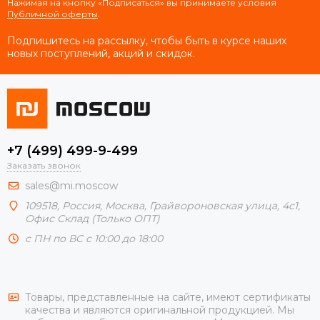
Нажимая на кнопку «Подписаться» вы принимаете условия
Публичной оферты
.
Подпишитесь на рассылку, чтобы быть в курсе наших
новых поступлений, акций и скидок.
+7 (499) 499-9-499
Заказать звонок
sales@mi.moscow
109518,
Россия
,
Москва
, Грайвороновская улица, 4с1,
Офис Склад (Только ОПТ)
с ПН по ВС с 10:00 до 18:00
Товары, представленные на сайте, имеют сертификаты
качества и являются оригинальной продукцией. Мы