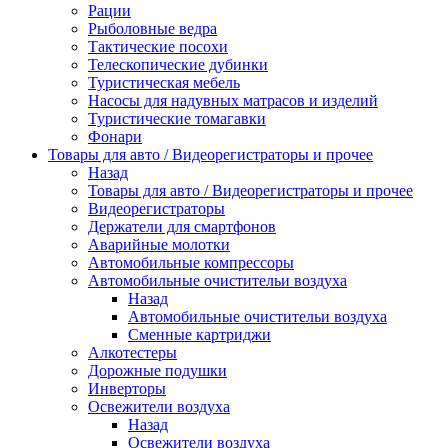
Рации
Рыболовные ведра
Тактические посохи
Телескопические дубинки
Туристическая мебель
Насосы для надувных матрасов и изделий
Туристические томагавки
Фонари
Товары для авто / Видеорегистраторы и прочее
Назад
Товары для авто / Видеорегистраторы и прочее
Видеорегистраторы
Держатели для смартфонов
Аварийные молотки
Автомобильные компрессоры
Автомобильные очистительи воздуха
Назад
Автомобильные очистительи воздуха
Сменные картриджи
Алкотестеры
Дорожные подушки
Инверторы
Освежители воздуха
Назад
Освежители воздуха