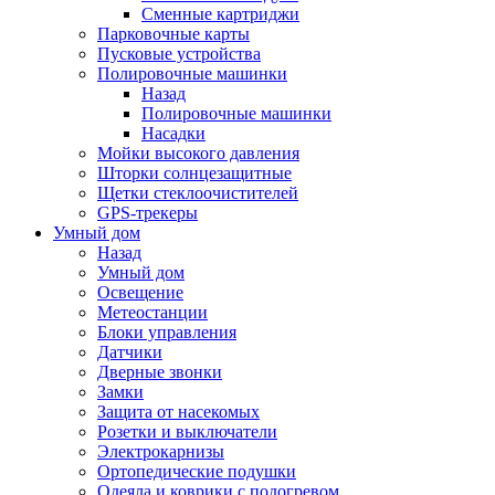
Сменные картриджи
Парковочные карты
Пусковые устройства
Полировочные машинки
Назад
Полировочные машинки
Насадки
Мойки высокого давления
Шторки солнцезащитные
Щетки стеклоочистителей
GPS-трекеры
Умный дом
Назад
Умный дом
Освещение
Метеостанции
Блоки управления
Датчики
Дверные звонки
Замки
Защита от насекомых
Розетки и выключатели
Электрокарнизы
Ортопедические подушки
Одеяла и коврики с подогревом