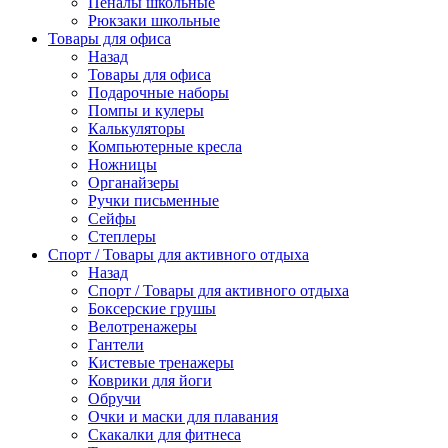
Пеналы школьные
Рюкзаки школьные
Товары для офиса
Назад
Товары для офиса
Подарочные наборы
Помпы и кулеры
Калькуляторы
Компьютерные кресла
Ножницы
Органайзеры
Ручки письменные
Сейфы
Степлеры
Спорт / Товары для активного отдыха
Назад
Спорт / Товары для активного отдыха
Боксерские грушы
Велотренажеры
Гантели
Кистевые тренажеры
Коврики для йоги
Обручи
Очки и маски для плавания
Скакалки для фитнеса