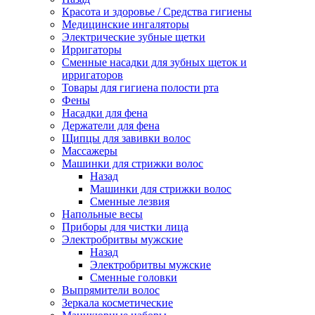
Красота и здоровье / Средства гигиены
Медицинские ингаляторы
Электрические зубные щетки
Ирригаторы
Сменные насадки для зубных щеток и
ирригаторов
Товары для гигиена полости рта
Фены
Насадки для фена
Держатели для фена
Щипцы для завивки волос
Массажеры
Машинки для стрижки волос
Назад
Машинки для стрижки волос
Сменные лезвия
Напольные весы
Приборы для чистки лица
Электробритвы мужские
Назад
Электробритвы мужские
Сменные головки
Выпрямители волос
Зеркала косметические