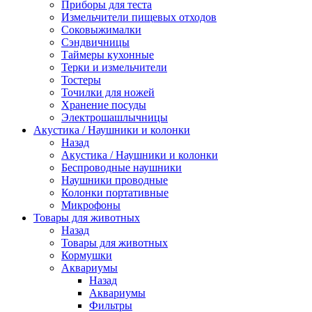
Приборы для теста
Измельчители пищевых отходов
Cоковыжималки
Сэндвичницы
Таймеры кухонные
Терки и измельчители
Тостеры
Точилки для ножей
Хранение посуды
Электрошашлычницы
Акустика / Наушники и колонки
Назад
Акустика / Наушники и колонки
Беспроводные наушники
Наушники проводные
Колонки портативные
Микрофоны
Товары для животных
Назад
Товары для животных
Кормушки
Аквариумы
Назад
Аквариумы
Фильтры