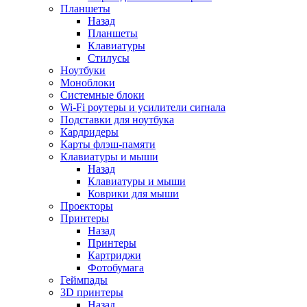
Планшеты
Назад
Планшеты
Клавиатуры
Стилусы
Ноутбуки
Моноблоки
Системные блоки
Wi-Fi роутеры и усилители сиrнала
Подставки для ноутбука
Кардридеры
Карты флэш-памяти
Клавиатуры и мыши
Назад
Клавиатуры и мыши
Коврики для мыши
Проекторы
Принтеры
Назад
Принтеры
Картриджи
Фотобумага
Геймпады
3D принтеры
Назад