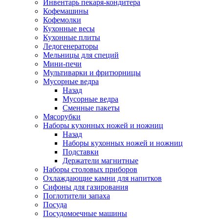
Инвентарь пекаря-кондитера
Кофемашины
Кофемолки
Кухонные весы
Кухонные плиты
Ледогенераторы
Мельницы для специй
Мини-печи
Мультиварки и фритюрницы
Мусорные ведра
Назад
Мусорные ведра
Сменные пакеты
Мясорубки
Наборы кухонных ножей и ножниц
Назад
Наборы кухонных ножей и ножниц
Подставки
Держатели магнитные
Наборы столовых приборов
Охлаждающие камни для напитков
Сифоны для газирования
Поглотители запаха
Посуда
Посудомоечные машины