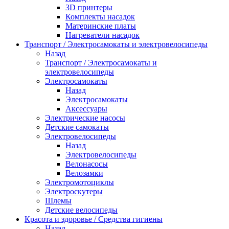
3D принтеры
Комплекты насадок
Материнские платы
Нагреватели насадок
Транспорт / Электросамокаты и электровелосипеды
Назад
Транспорт / Электросамокаты и
электровелосипеды
Электросамокаты
Назад
Электросамокаты
Аксессуары
Электрические насосы
Детские самокаты
Электровелосипеды
Назад
Электровелосипеды
Велонасосы
Велозамки
Электромотоциклы
Электроскутеры
Шлемы
Детские велосипеды
Красота и здоровье / Средства гигиены
Назад