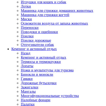
Игрушки для кошек и собак
Лотки
Машинка для стрижки домашних животных
Машинка для стрижки когтей
Миски
Освежители воздуха от запаха животных
Переноски
Поводоки и ошейники
Поилки
Поилки дорожные
Отпугиватели собак
Кемпинг и активный отдых
Назад
Кемпинг и активный отдых
Термосы и термокружки
Лопаты
Ножи и мультитулы для туризма
Бинокли и монокли
Гамаки
Дорожные бутылочки
Зажигалки
Мангалы
Многофункциональные устройства
Налобные фонари
Палатки