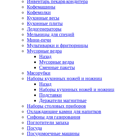
Инвентарь пекаря-кондитера
Кофемашины
Кофемолки
Кухонные весы
Кухонные плиты
Ледогенераторы
Мельницы для специй
Мини-печи
Мультиварки и фритюрницы
Мусорные ведра
Назад
Мусорные ведра
Сменные пакеты
Мясорубки
Наборы кухонных ножей и ножниц
Назад
Наборы кухонных ножей и ножниц
Подставки
Держатели магнитные
Наборы столовых приборов
Охлаждающие камни для напитков
Сифоны для газирования
Поглотители запаха
Посуда
Посудомоечные машины