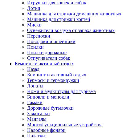
Игрушки для кошек и собак
Лотки
Машинка для стрижки домашних животных
Машинка для стрижки когтей
Миски
Освежители воздуха от запаха животных
Переноски
Поводоки и ошейники
Поилки
Поилки дорожные
Отпугиватели собак
Кемпинг и активный отдых
Назад
Кемпинг и активный отдых
Термосы и термокружки
Лопаты
Ножи и мультитулы для туризма
Бинокли и монокли
Гамаки
Дорожные бутылочки
Зажигалки
Мангалы
Многофункциональные устройства
Налобные фонари
Палатки