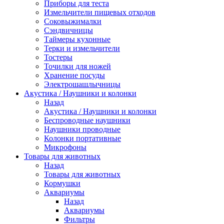
Приборы для теста
Измельчители пищевых отходов
Cоковыжималки
Сэндвичницы
Таймеры кухонные
Терки и измельчители
Тостеры
Точилки для ножей
Хранение посуды
Электрошашлычницы
Акустика / Наушники и колонки
Назад
Акустика / Наушники и колонки
Беспроводные наушники
Наушники проводные
Колонки портативные
Микрофоны
Товары для животных
Назад
Товары для животных
Кормушки
Аквариумы
Назад
Аквариумы
Фильтры