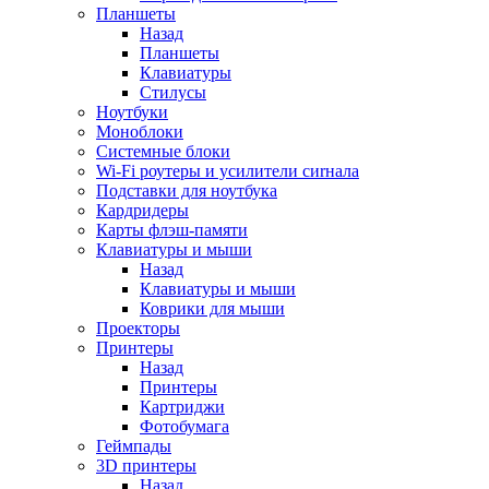
Планшеты
Назад
Планшеты
Клавиатуры
Стилусы
Ноутбуки
Моноблоки
Системные блоки
Wi-Fi роутеры и усилители сиrнала
Подставки для ноутбука
Кардридеры
Карты флэш-памяти
Клавиатуры и мыши
Назад
Клавиатуры и мыши
Коврики для мыши
Проекторы
Принтеры
Назад
Принтеры
Картриджи
Фотобумага
Геймпады
3D принтеры
Назад