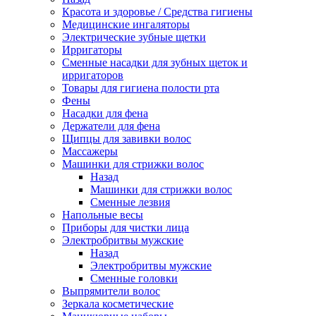
Красота и здоровье / Средства гигиены
Медицинские ингаляторы
Электрические зубные щетки
Ирригаторы
Сменные насадки для зубных щеток и
ирригаторов
Товары для гигиена полости рта
Фены
Насадки для фена
Держатели для фена
Щипцы для завивки волос
Массажеры
Машинки для стрижки волос
Назад
Машинки для стрижки волос
Сменные лезвия
Напольные весы
Приборы для чистки лица
Электробритвы мужские
Назад
Электробритвы мужские
Сменные головки
Выпрямители волос
Зеркала косметические