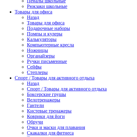
Пеналы школьные
Рюкзаки школьные
Товары для офиса
Назад
Товары для офиса
Подарочные наборы
Помпы и кулеры
Калькуляторы
Компьютерные кресла
Ножницы
Органайзеры
Ручки письменные
Сейфы
Степлеры
Спорт / Товары для активного отдыха
Назад
Спорт / Товары для активного отдыха
Боксерские грушы
Велотренажеры
Гантели
Кистевые тренажеры
Коврики для йоги
Обручи
Очки и маски для плавания
Скакалки для фитнеса