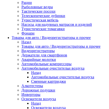
Рации
Рыболовные ведра
Тактические посохи
Телескопические дубинки
Туристическая мебель
Насосы для надувных матрасов и изделий
Туристические томагавки
Фонари
Товары для авто / Видеорегистраторы и прочее
Назад
Товары для авто / Видеорегистраторы и прочее
Видеорегистраторы
Держатели для смартфонов
Аварийные молотки
Автомобильные компрессоры
Автомобильные очистительи воздуха
Назад
Автомобильные очистительи воздуха
Сменные картриджи
Алкотестеры
Дорожные подушки
Инверторы
Освежители воздуха
Назад
Освежители воздуха