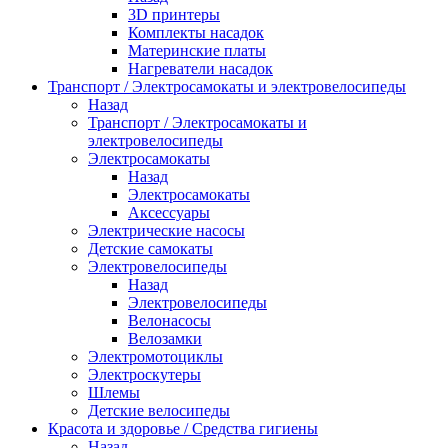
3D принтеры
Комплекты насадок
Материнские платы
Нагреватели насадок
Транспорт / Электросамокаты и электровелосипеды
Назад
Транспорт / Электросамокаты и
электровелосипеды
Электросамокаты
Назад
Электросамокаты
Аксессуары
Электрические насосы
Детские самокаты
Электровелосипеды
Назад
Электровелосипеды
Велонасосы
Велозамки
Электромотоциклы
Электроскутеры
Шлемы
Детские велосипеды
Красота и здоровье / Средства гигиены
Назад