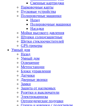
Сменные картриджи
Парковочные карты
Пусковые устройства
Полировочные машинки
Назад
Полировочные машинки
Насадки
Мойки высокого давления
Шторки солнцезащитные
Щетки стеклоочистителей
GPS-трекеры
Умный дом
Назад
Умный дом
Освещение
Метеостанции
Блоки управления
Датчики
Дверные звонки
Замки
Защита от насекомых
Розетки и выключатели
Электрокарнизы
Ортопедические подушки
Одеяла и коврики с подогревом