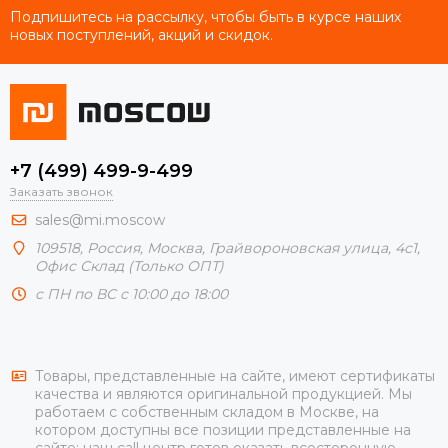
Подпишитесь на рассылку, чтобы быть в курсе наших
новых поступлений, акций и скидок.
+7 (499) 499-9-499
Заказать звонок
sales@mi.moscow
109518,
Россия
,
Москва
, Грайвороновская улица, 4с1,
Офис Склад (Только ОПТ)
с ПН по ВС с 10:00 до 18:00
Товары, представленные на сайте, имеют сертификаты
качества и являются оригинальной продукцией. Мы
работаем с собственным складом в Москве, на
котором доступны все позиции представленные на
сайте; наш call центр готов оказать всесторонную