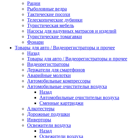
Рации
Рыболовные ведра
Тактические посохи
Телескопические дубинки
Туристическая мебель
Насосы для надувных матрасов и изделий
Туристические томагавки
Фонари
Товары для авто / Видеорегистраторы и прочее
Назад
Товары для авто / Видеорегистраторы и прочее
Видеорегистраторы
Держатели для смартфонов
Аварийные молотки
Автомобильные компрессоры
Автомобильные очистительи воздуха
Назад
Автомобильные очистительи воздуха
Сменные картриджи
Алкотестеры
Дорожные подушки
Инверторы
Освежители воздуха
Назад
Освежители воздуха