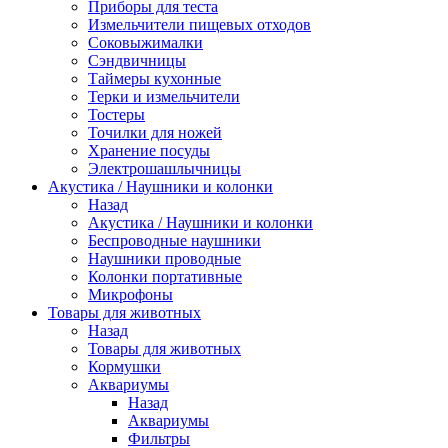
Приборы для теста
Измельчители пищевых отходов
Cоковыжималки
Сэндвичницы
Таймеры кухонные
Терки и измельчители
Тостеры
Точилки для ножей
Хранение посуды
Электрошашлычницы
Акустика / Наушники и колонки
Назад
Акустика / Наушники и колонки
Беспроводные наушники
Наушники проводные
Колонки портативные
Микрофоны
Товары для животных
Назад
Товары для животных
Кормушки
Аквариумы
Назад
Аквариумы
Фильтры