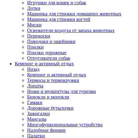
Игрушки для кошек и собак
Лотки
Машинка для стрижки домашних животных
Машинка для стрижки когтей
Миски
Освежители воздуха от запаха животных
Переноски
Поводоки и ошейники
Поилки
Поилки дорожные
Отпугиватели собак
Кемпинг и активный отдых
Назад
Кемпинг и активный отдых
Термосы и термокружки
Лопаты
Ножи и мультитулы для туризма
Бинокли и монокли
Гамаки
Дорожные бутылочки
Зажигалки
Мангалы
Многофункциональные устройства
Налобные фонари
Палатки