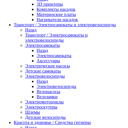
3D принтеры
Комплекты насадок
Материнские платы
Нагреватели насадок
Транспорт / Электросамокаты и электровелосипеды
Назад
Транспорт / Электросамокаты и
электровелосипеды
Электросамокаты
Назад
Электросамокаты
Аксессуары
Электрические насосы
Детские самокаты
Электровелосипеды
Назад
Электровелосипеды
Велонасосы
Велозамки
Электромотоциклы
Электроскутеры
Шлемы
Детские велосипеды
Красота и здоровье / Средства гигиены
Назад