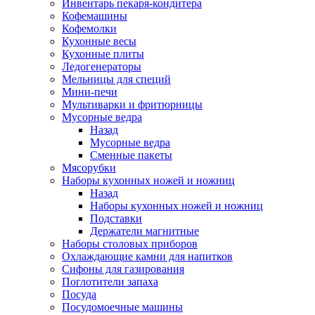
Инвентарь пекаря-кондитера
Кофемашины
Кофемолки
Кухонные весы
Кухонные плиты
Ледогенераторы
Мельницы для специй
Мини-печи
Мультиварки и фритюрницы
Мусорные ведра
Назад
Мусорные ведра
Сменные пакеты
Мясорубки
Наборы кухонных ножей и ножниц
Назад
Наборы кухонных ножей и ножниц
Подставки
Держатели магнитные
Наборы столовых приборов
Охлаждающие камни для напитков
Сифоны для газирования
Поглотители запаха
Посуда
Посудомоечные машины