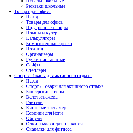
Пеналы школьные
Рюкзаки школьные
Товары для офиса
Назад
Товары для офиса
Подарочные наборы
Помпы и кулеры
Калькуляторы
Компьютерные кресла
Ножницы
Органайзеры
Ручки письменные
Сейфы
Степлеры
Спорт / Товары для активного отдыха
Назад
Спорт / Товары для активного отдыха
Боксерские грушы
Велотренажеры
Гантели
Кистевые тренажеры
Коврики для йоги
Обручи
Очки и маски для плавания
Скакалки для фитнеса