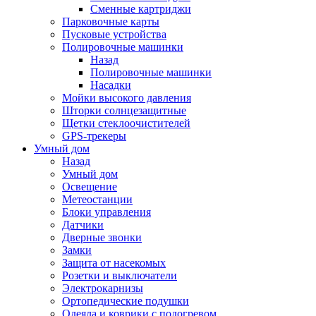
Сменные картриджи
Парковочные карты
Пусковые устройства
Полировочные машинки
Назад
Полировочные машинки
Насадки
Мойки высокого давления
Шторки солнцезащитные
Щетки стеклоочистителей
GPS-трекеры
Умный дом
Назад
Умный дом
Освещение
Метеостанции
Блоки управления
Датчики
Дверные звонки
Замки
Защита от насекомых
Розетки и выключатели
Электрокарнизы
Ортопедические подушки
Одеяла и коврики с подогревом