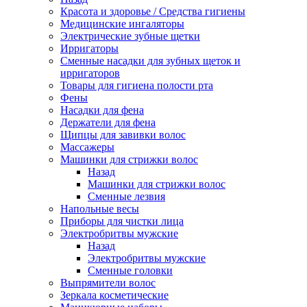
Красота и здоровье / Средства гигиены
Медицинские ингаляторы
Электрические зубные щетки
Ирригаторы
Сменные насадки для зубных щеток и
ирригаторов
Товары для гигиена полости рта
Фены
Насадки для фена
Держатели для фена
Щипцы для завивки волос
Массажеры
Машинки для стрижки волос
Назад
Машинки для стрижки волос
Сменные лезвия
Напольные весы
Приборы для чистки лица
Электробритвы мужские
Назад
Электробритвы мужские
Сменные головки
Выпрямители волос
Зеркала косметические