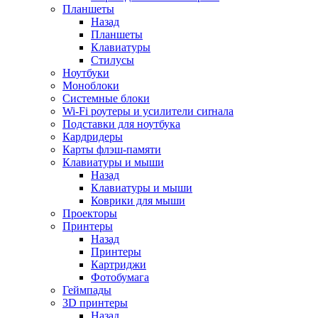
Планшеты
Назад
Планшеты
Клавиатуры
Стилусы
Ноутбуки
Моноблоки
Системные блоки
Wi-Fi роутеры и усилители сиrнала
Подставки для ноутбука
Кардридеры
Карты флэш-памяти
Клавиатуры и мыши
Назад
Клавиатуры и мыши
Коврики для мыши
Проекторы
Принтеры
Назад
Принтеры
Картриджи
Фотобумага
Геймпады
3D принтеры
Назад