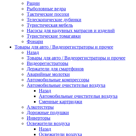
Рации
Рыболовные ведра
Тактические посохи
Телескопические дубинки
Туристическая мебель
Насосы для надувных матрасов и изделий
Туристические томагавки
Фонари
Товары для авто / Видеорегистраторы и прочее
Назад
Товары для авто / Видеорегистраторы и прочее
Видеорегистраторы
Держатели для смартфонов
Аварийные молотки
Автомобильные компрессоры
Автомобильные очистительи воздуха
Назад
Автомобильные очистительи воздуха
Сменные картриджи
Алкотестеры
Дорожные подушки
Инверторы
Освежители воздуха
Назад
Освежители воздуха