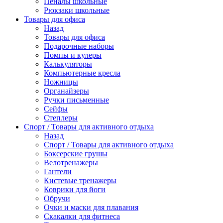
Пеналы школьные
Рюкзаки школьные
Товары для офиса
Назад
Товары для офиса
Подарочные наборы
Помпы и кулеры
Калькуляторы
Компьютерные кресла
Ножницы
Органайзеры
Ручки письменные
Сейфы
Степлеры
Спорт / Товары для активного отдыха
Назад
Спорт / Товары для активного отдыха
Боксерские грушы
Велотренажеры
Гантели
Кистевые тренажеры
Коврики для йоги
Обручи
Очки и маски для плавания
Скакалки для фитнеса