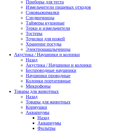
Приборы для теста
Измельчители пищевых отходов
Cоковыжималки
Сэндвичницы
Таймеры кухонные
Терки и измельчители
Тостеры
Точилки для ножей
Хранение посуды
Электрошашлычницы
Акустика / Наушники и колонки
Назад
Акустика / Наушники и колонки
Беспроводные наушники
Наушники проводные
Колонки портативные
Микрофоны
Товары для животных
Назад
Товары для животных
Кормушки
Аквариумы
Назад
Аквариумы
Фильтры