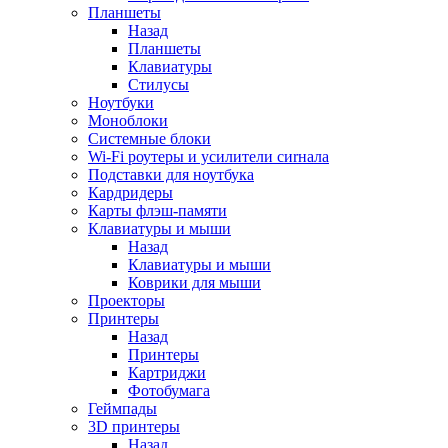
Планшеты
Назад
Планшеты
Клавиатуры
Стилусы
Ноутбуки
Моноблоки
Системные блоки
Wi-Fi роутеры и усилители сиrнала
Подставки для ноутбука
Кардридеры
Карты флэш-памяти
Клавиатуры и мыши
Назад
Клавиатуры и мыши
Коврики для мыши
Проекторы
Принтеры
Назад
Принтеры
Картриджи
Фотобумага
Геймпады
3D принтеры
Назад