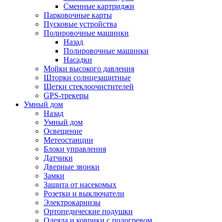
Сменные картриджи
Парковочные карты
Пусковые устройства
Полировочные машинки
Назад
Полировочные машинки
Насадки
Мойки высокого давления
Шторки солнцезащитные
Щетки стеклоочистителей
GPS-трекеры
Умный дом
Назад
Умный дом
Освещение
Метеостанции
Блоки управления
Датчики
Дверные звонки
Замки
Защита от насекомых
Розетки и выключатели
Электрокарнизы
Ортопедические подушки
Одеяла и коврики с подогревом