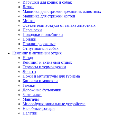
Игрушки для кошек и собак
Лотки
Машинка для стрижки домашних животных
Машинка для стрижки когтей
Миски
Освежители воздуха от запаха животных
Переноски
Поводоки и ошейники
Поилки
Поилки дорожные
Отпугиватели собак
Кемпинг и активный отдых
Назад
Кемпинг и активный отдых
Термосы и термокружки
Лопаты
Ножи и мультитулы для туризма
Бинокли и монокли
Гамаки
Дорожные бутылочки
Зажигалки
Мангалы
Многофункциональные устройства
Налобные фонари
Палатки