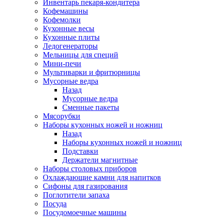
Инвентарь пекаря-кондитера
Кофемашины
Кофемолки
Кухонные весы
Кухонные плиты
Ледогенераторы
Мельницы для специй
Мини-печи
Мультиварки и фритюрницы
Мусорные ведра
Назад
Мусорные ведра
Сменные пакеты
Мясорубки
Наборы кухонных ножей и ножниц
Назад
Наборы кухонных ножей и ножниц
Подставки
Держатели магнитные
Наборы столовых приборов
Охлаждающие камни для напитков
Сифоны для газирования
Поглотители запаха
Посуда
Посудомоечные машины