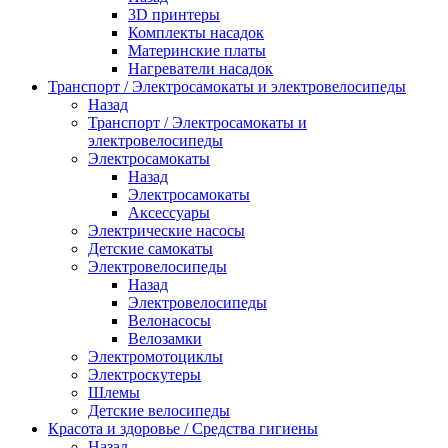
3D принтеры
Комплекты насадок
Материнские платы
Нагреватели насадок
Транспорт / Электросамокаты и электровелосипеды
Назад
Транспорт / Электросамокаты и
электровелосипеды
Электросамокаты
Назад
Электросамокаты
Аксессуары
Электрические насосы
Детские самокаты
Электровелосипеды
Назад
Электровелосипеды
Велонасосы
Велозамки
Электромотоциклы
Электроскутеры
Шлемы
Детские велосипеды
Красота и здоровье / Средства гигиены
Назад