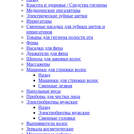
Красота и здоровье / Средства гигиены
Медицинские ингаляторы
Электрические зубные щетки
Ирригаторы
Сменные насадки для зубных щеток и
ирригаторов
Товары для гигиена полости рта
Фены
Насадки для фена
Держатели для фена
Щипцы для завивки волос
Массажеры
Машинки для стрижки волос
Назад
Машинки для стрижки волос
Сменные лезвия
Напольные весы
Приборы для чистки лица
Электробритвы мужские
Назад
Электробритвы мужские
Сменные головки
Выпрямители волос
Зеркала косметические