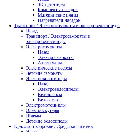
3D принтеры
Комплекты насадок
Материнские платы
Нагреватели насадок
Транспорт / Электросамокаты и электровелосипеды
Назад
Транспорт / Электросамокаты и
электровелосипеды
Электросамокаты
Назад
Электросамокаты
Аксессуары
Электрические насосы
Детские самокаты
Электровелосипеды
Назад
Электровелосипеды
Велонасосы
Велозамки
Электромотоциклы
Электроскутеры
Шлемы
Детские велосипеды
Красота и здоровье / Средства гигиены
Назад