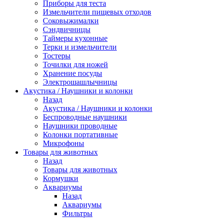
Приборы для теста
Измельчители пищевых отходов
Cоковыжималки
Сэндвичницы
Таймеры кухонные
Терки и измельчители
Тостеры
Точилки для ножей
Хранение посуды
Электрошашлычницы
Акустика / Наушники и колонки
Назад
Акустика / Наушники и колонки
Беспроводные наушники
Наушники проводные
Колонки портативные
Микрофоны
Товары для животных
Назад
Товары для животных
Кормушки
Аквариумы
Назад
Аквариумы
Фильтры