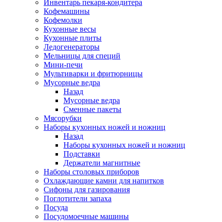
Инвентарь пекаря-кондитера
Кофемашины
Кофемолки
Кухонные весы
Кухонные плиты
Ледогенераторы
Мельницы для специй
Мини-печи
Мультиварки и фритюрницы
Мусорные ведра
Назад
Мусорные ведра
Сменные пакеты
Мясорубки
Наборы кухонных ножей и ножниц
Назад
Наборы кухонных ножей и ножниц
Подставки
Держатели магнитные
Наборы столовых приборов
Охлаждающие камни для напитков
Сифоны для газирования
Поглотители запаха
Посуда
Посудомоечные машины