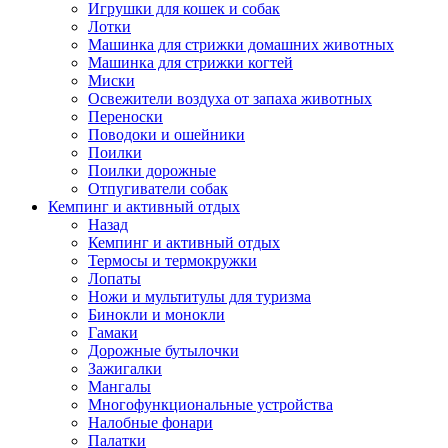
Игрушки для кошек и собак
Лотки
Машинка для стрижки домашних животных
Машинка для стрижки когтей
Миски
Освежители воздуха от запаха животных
Переноски
Поводоки и ошейники
Поилки
Поилки дорожные
Отпугиватели собак
Кемпинг и активный отдых
Назад
Кемпинг и активный отдых
Термосы и термокружки
Лопаты
Ножи и мультитулы для туризма
Бинокли и монокли
Гамаки
Дорожные бутылочки
Зажигалки
Мангалы
Многофункциональные устройства
Налобные фонари
Палатки