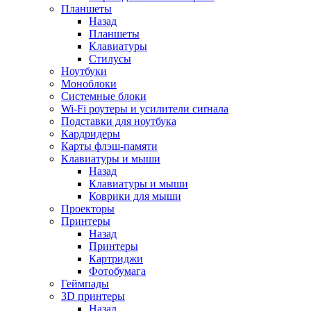
Планшеты
Назад
Планшеты
Клавиатуры
Стилусы
Ноутбуки
Моноблоки
Системные блоки
Wi-Fi роутеры и усилители сиrнала
Подставки для ноутбука
Кардридеры
Карты флэш-памяти
Клавиатуры и мыши
Назад
Клавиатуры и мыши
Коврики для мыши
Проекторы
Принтеры
Назад
Принтеры
Картриджи
Фотобумага
Геймпады
3D принтеры
Назад