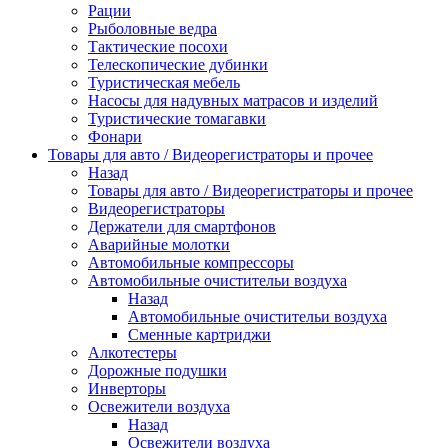
Рации
Рыболовные ведра
Тактические посохи
Телескопические дубинки
Туристическая мебель
Насосы для надувных матрасов и изделий
Туристические томагавки
Фонари
Товары для авто / Видеорегистраторы и прочее
Назад
Товары для авто / Видеорегистраторы и прочее
Видеорегистраторы
Держатели для смартфонов
Аварийные молотки
Автомобильные компрессоры
Автомобильные очистительи воздуха
Назад
Автомобильные очистительи воздуха
Сменные картриджи
Алкотестеры
Дорожные подушки
Инверторы
Освежители воздуха
Назад
Освежители воздуха