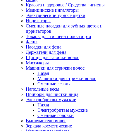
Красота и здоровье / Средства гигиены
Медицинские ингаляторы
Электрические зубные щетки
Ирригаторы
Сменные насадки для зубных щеток и
ирригаторов
Товары для гигиена полости рта
Фены
Насадки для фена
Держатели для фена
Щипцы для завивки волос
Массажеры
Машинки для стрижки волос
Назад
Машинки для стрижки волос
Сменные лезвия
Напольные весы
Приборы для чистки лица
Электробритвы мужские
Назад
Электробритвы мужские
Сменные головки
Выпрямители волос
Зеркала косметические