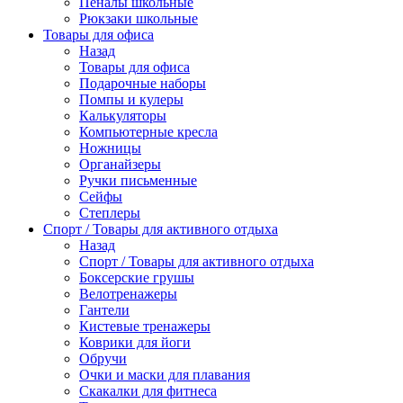
Пеналы школьные
Рюкзаки школьные
Товары для офиса
Назад
Товары для офиса
Подарочные наборы
Помпы и кулеры
Калькуляторы
Компьютерные кресла
Ножницы
Органайзеры
Ручки письменные
Сейфы
Степлеры
Спорт / Товары для активного отдыха
Назад
Спорт / Товары для активного отдыха
Боксерские грушы
Велотренажеры
Гантели
Кистевые тренажеры
Коврики для йоги
Обручи
Очки и маски для плавания
Скакалки для фитнеса