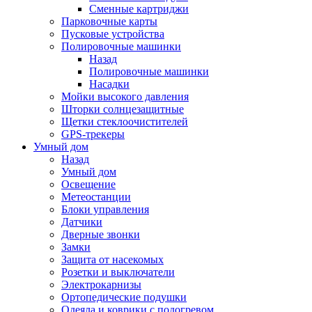
Сменные картриджи
Парковочные карты
Пусковые устройства
Полировочные машинки
Назад
Полировочные машинки
Насадки
Мойки высокого давления
Шторки солнцезащитные
Щетки стеклоочистителей
GPS-трекеры
Умный дом
Назад
Умный дом
Освещение
Метеостанции
Блоки управления
Датчики
Дверные звонки
Замки
Защита от насекомых
Розетки и выключатели
Электрокарнизы
Ортопедические подушки
Одеяла и коврики с подогревом