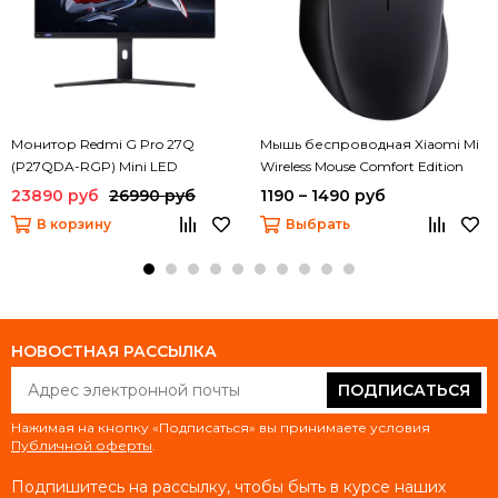
Монитор Redmi G Pro 27Q
Мышь беспроводная Xiaomi Mi
(P27QDA-RGP) Mini LED
Wireless Mouse Comfort Edition
(XMWXSB04YM)
23890 руб
26990 руб
1190 – 1490 руб
В корзину
Выбрать
НОВОСТНАЯ РАССЫЛКА
ПОДПИСАТЬСЯ
Нажимая на кнопку «Подписаться» вы принимаете условия
Публичной оферты
.
Подпишитесь на рассылку, чтобы быть в курсе наших