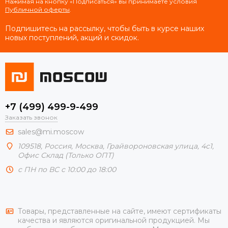
Нажимая на кнопку «Подписаться» вы принимаете условия
Публичной оферты
.
Подпишитесь на рассылку, чтобы быть в курсе наших
новых поступлений, акций и скидок.
+7 (499) 499-9-499
Заказать звонок
sales@mi.moscow
109518,
Россия
,
Москва
, Грайвороновская улица, 4с1,
Офис Склад (Только ОПТ)
с ПН по ВС с 10:00 до 18:00
Товары, представленные на сайте, имеют сертификаты
качества и являются оригинальной продукцией. Мы