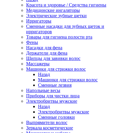
Красота и здоровье / Средства гигиены
Медицинские ингаляторы
Электрические зубные щетки
Ирригаторы
Сменные насадки для зубных щеток и
ирригаторов
Товары для гигиена полости рта
Фены
Насадки для фена
Держатели для фена
Щипцы для завивки волос
Массажеры
Машинки для стрижки волос
Назад
Машинки для стрижки волос
Сменные лезвия
Напольные весы
Приборы для чистки лица
Электробритвы мужские
Назад
Электробритвы мужские
Сменные головки
Выпрямители волос
Зеркала косметические