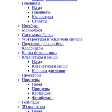
Планшеты
Назад
Планшеты
Клавиатуры
Стилусы
Ноутбуки
Моноблоки
Системные блоки
Wi-Fi роутеры и усилители сиrнала
Подставки для ноутбука
Кардридеры
Карты флэш-памяти
Клавиатуры и мыши
Назад
Клавиатуры и мыши
Коврики для мыши
Проекторы
Принтеры
Назад
Принтеры
Картриджи
Фотобумага
Геймпады
3D принтеры
Назад