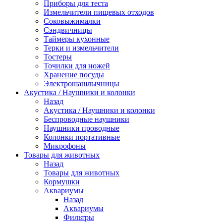
Приборы для теста
Измельчители пищевых отходов
Cоковыжималки
Сэндвичницы
Таймеры кухонные
Терки и измельчители
Тостеры
Точилки для ножей
Хранение посуды
Электрошашлычницы
Акустика / Наушники и колонки
Назад
Акустика / Наушники и колонки
Беспроводные наушники
Наушники проводные
Колонки портативные
Микрофоны
Товары для животных
Назад
Товары для животных
Кормушки
Аквариумы
Назад
Аквариумы
Фильтры