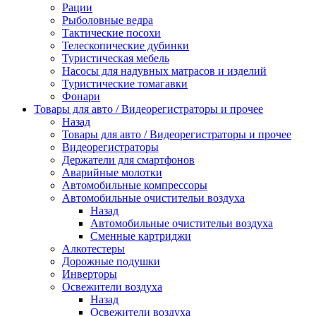
Рации
Рыболовные ведра
Тактические посохи
Телескопические дубинки
Туристическая мебель
Насосы для надувных матрасов и изделий
Туристические томагавки
Фонари
Товары для авто / Видеорегистраторы и прочее
Назад
Товары для авто / Видеорегистраторы и прочее
Видеорегистраторы
Держатели для смартфонов
Аварийные молотки
Автомобильные компрессоры
Автомобильные очистительи воздуха
Назад
Автомобильные очистительи воздуха
Сменные картриджи
Алкотестеры
Дорожные подушки
Инверторы
Освежители воздуха
Назад
Освежители воздуха