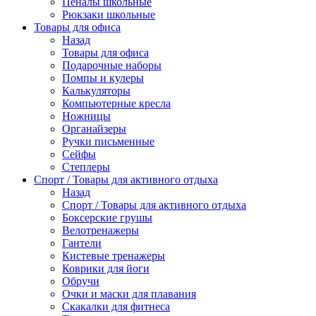
Пеналы школьные
Рюкзаки школьные
Товары для офиса
Назад
Товары для офиса
Подарочные наборы
Помпы и кулеры
Калькуляторы
Компьютерные кресла
Ножницы
Органайзеры
Ручки письменные
Сейфы
Степлеры
Спорт / Товары для активного отдыха
Назад
Спорт / Товары для активного отдыха
Боксерские грушы
Велотренажеры
Гантели
Кистевые тренажеры
Коврики для йоги
Обручи
Очки и маски для плавания
Скакалки для фитнеса