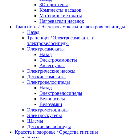
3D принтеры
Комплекты насадок
Материнские платы
Нагреватели насадок
Транспорт / Электросамокаты и электровелосипеды
Назад
Транспорт / Электросамокаты и
электровелосипеды
Электросамокаты
Назад
Электросамокаты
Аксессуары
Электрические насосы
Детские самокаты
Электровелосипеды
Назад
Электровелосипеды
Велонасосы
Велозамки
Электромотоциклы
Электроскутеры
Шлемы
Детские велосипеды
Красота и здоровье / Средства гигиены
Назад