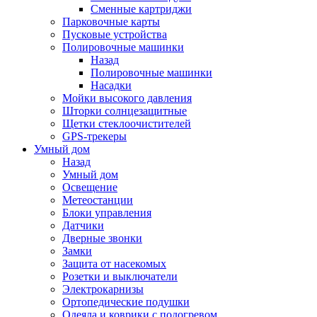
Сменные картриджи
Парковочные карты
Пусковые устройства
Полировочные машинки
Назад
Полировочные машинки
Насадки
Мойки высокого давления
Шторки солнцезащитные
Щетки стеклоочистителей
GPS-трекеры
Умный дом
Назад
Умный дом
Освещение
Метеостанции
Блоки управления
Датчики
Дверные звонки
Замки
Защита от насекомых
Розетки и выключатели
Электрокарнизы
Ортопедические подушки
Одеяла и коврики с подогревом