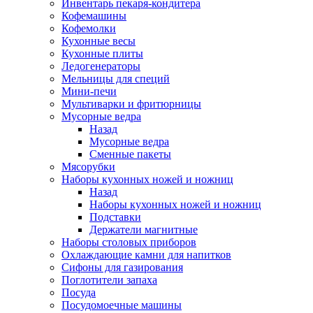
Инвентарь пекаря-кондитера
Кофемашины
Кофемолки
Кухонные весы
Кухонные плиты
Ледогенераторы
Мельницы для специй
Мини-печи
Мультиварки и фритюрницы
Мусорные ведра
Назад
Мусорные ведра
Сменные пакеты
Мясорубки
Наборы кухонных ножей и ножниц
Назад
Наборы кухонных ножей и ножниц
Подставки
Держатели магнитные
Наборы столовых приборов
Охлаждающие камни для напитков
Сифоны для газирования
Поглотители запаха
Посуда
Посудомоечные машины