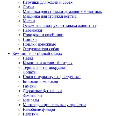
Игрушки для кошек и собак
Лотки
Машинка для стрижки домашних животных
Машинка для стрижки когтей
Миски
Освежители воздуха от запаха животных
Переноски
Поводоки и ошейники
Поилки
Поилки дорожные
Отпугиватели собак
Кемпинг и активный отдых
Назад
Кемпинг и активный отдых
Термосы и термокружки
Лопаты
Ножи и мультитулы для туризма
Бинокли и монокли
Гамаки
Дорожные бутылочки
Зажигалки
Мангалы
Многофункциональные устройства
Налобные фонари
Палатки