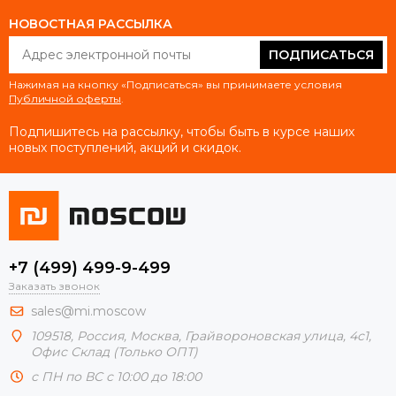
НОВОСТНАЯ РАССЫЛКА
ПОДПИСАТЬСЯ
Нажимая на кнопку «Подписаться» вы принимаете условия
Публичной оферты
.
Подпишитесь на рассылку, чтобы быть в курсе наших
новых поступлений, акций и скидок.
+7 (499) 499-9-499
Заказать звонок
sales@mi.moscow
109518,
Россия
,
Москва
, Грайвороновская улица, 4с1,
Офис Склад (Только ОПТ)
с ПН по ВС с 10:00 до 18:00