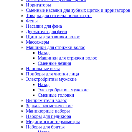
Ирригаторы
Сменные насадки для зубных щеток и ирригаторов
Товары для гигиена полости рта
Фены
Насадки для фена
Держатели для фена
Щипцы для завивки волос
Массажеры
Машинки для стрижки волос
Назад
Машинки для стрижки волос
Сменные лезвия
Напольные весы
Приборы для чистки лица
Электробритвы мужские
Назад
Электробритвы мужские
Сменные головки
Выпрямители волос
Зеркала косметические
Маникюрные наборы
Наборы для педикюра
Медицинские термометры
Наборы для бритья