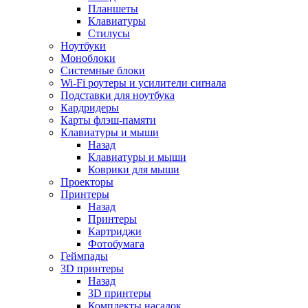
Планшеты
Клавиатуры
Стилусы
Ноутбуки
Моноблоки
Системные блоки
Wi-Fi роутеры и усилители сиrнала
Подставки для ноутбука
Кардридеры
Карты флэш-памяти
Клавиатуры и мыши
Назад
Клавиатуры и мыши
Коврики для мыши
Проекторы
Принтеры
Назад
Принтеры
Картриджи
Фотобумага
Геймпады
3D принтеры
Назад
3D принтеры
Комплекты насадок