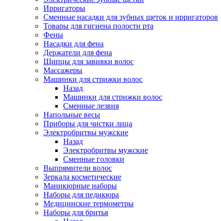
Ирригаторы
Сменные насадки для зубных щеток и ирригаторов
Товары для гигиена полости рта
Фены
Насадки для фена
Держатели для фена
Щипцы для завивки волос
Массажеры
Машинки для стрижки волос
Назад
Машинки для стрижки волос
Сменные лезвия
Напольные весы
Приборы для чистки лица
Электробритвы мужские
Назад
Электробритвы мужские
Сменные головки
Выпрямители волос
Зеркала косметические
Маникюрные наборы
Наборы для педикюра
Медицинские термометры
Наборы для бритья