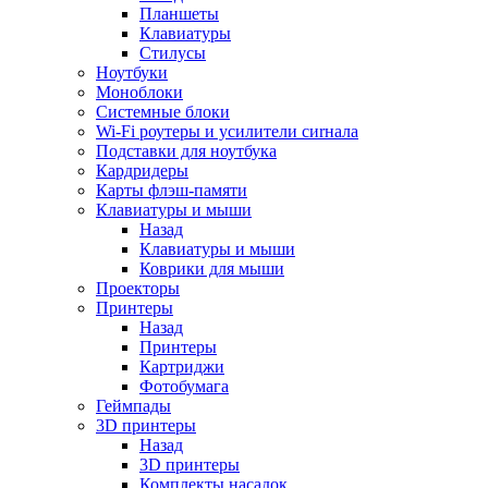
Планшеты
Клавиатуры
Стилусы
Ноутбуки
Моноблоки
Системные блоки
Wi-Fi роутеры и усилители сиrнала
Подставки для ноутбука
Кардридеры
Карты флэш-памяти
Клавиатуры и мыши
Назад
Клавиатуры и мыши
Коврики для мыши
Проекторы
Принтеры
Назад
Принтеры
Картриджи
Фотобумага
Геймпады
3D принтеры
Назад
3D принтеры
Комплекты насадок