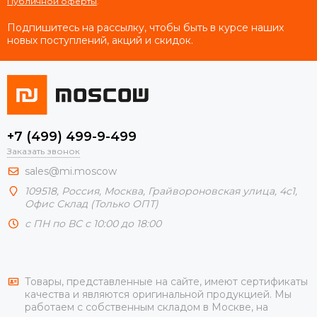
Публичной оферты
.
Подпишитесь на рассылку, чтобы быть в курсе наших
новых поступлений, акций и скидок.
+7 (499) 499-9-499
Заказать звонок
sales@mi.moscow
109518,
Россия
,
Москва
, Грайвороновская улица, 4с1,
Офис Склад (Только ОПТ)
с ПН по ВС с 10:00 до 18:00
Товары, представленные на сайте, имеют сертификаты
качества и являются оригинальной продукцией. Мы
работаем с собственным складом в Москве, на