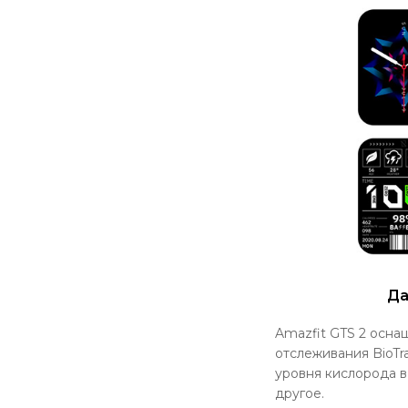
Да
Amazfit GTS 2 осн
отслеживания BioTr
уровня кислорода в
другое.