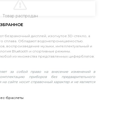
В КОРЗИНУ
Товар распродан
ют безрамочный дисплей, изогнутое 3D-стекло, а
го сплава. Обладают водонепроницаемостью.
ов, воспроизведение музыки, интеллектуальный и
огия Bluetooth и спортивные режимы.
 любой из множества представленных циферблатов.
вляет за собой право на внесение изменений в
омплектацию приборов без предварительного
 на сайте носит справочный характер и не является
нес-браслеты