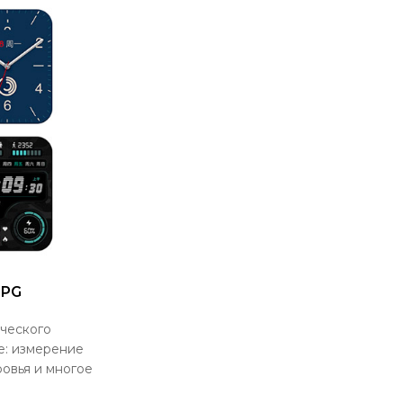
PPG
ческого
е: измерение
ровья и многое