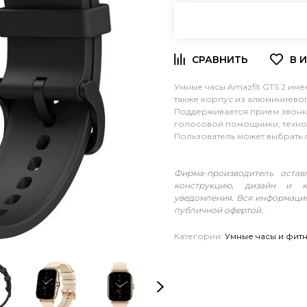
Умные часы Amazfit GTS 2 име
также корпус из алюминиево
Поддерживается прием звонк
голосовой помощники, технол
Пользователь может выбрать
Фирма-производитель оста
конструкцию, дизайн и к
уведомления. Вся информация
публичной офертой.
Категории:
Умные часы и фит