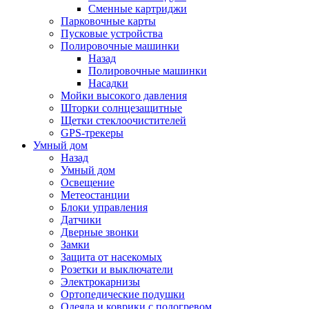
Сменные картриджи
Парковочные карты
Пусковые устройства
Полировочные машинки
Назад
Полировочные машинки
Насадки
Мойки высокого давления
Шторки солнцезащитные
Щетки стеклоочистителей
GPS-трекеры
Умный дом
Назад
Умный дом
Освещение
Метеостанции
Блоки управления
Датчики
Дверные звонки
Замки
Защита от насекомых
Розетки и выключатели
Электрокарнизы
Ортопедические подушки
Одеяла и коврики с подогревом