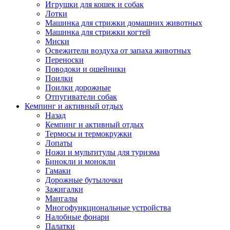
Игрушки для кошек и собак
Лотки
Машинка для стрижки домашних животных
Машинка для стрижки когтей
Миски
Освежители воздуха от запаха животных
Переноски
Поводоки и ошейники
Поилки
Поилки дорожные
Отпугиватели собак
Кемпинг и активный отдых
Назад
Кемпинг и активный отдых
Термосы и термокружки
Лопаты
Ножи и мультитулы для туризма
Бинокли и монокли
Гамаки
Дорожные бутылочки
Зажигалки
Мангалы
Многофункциональные устройства
Налобные фонари
Палатки