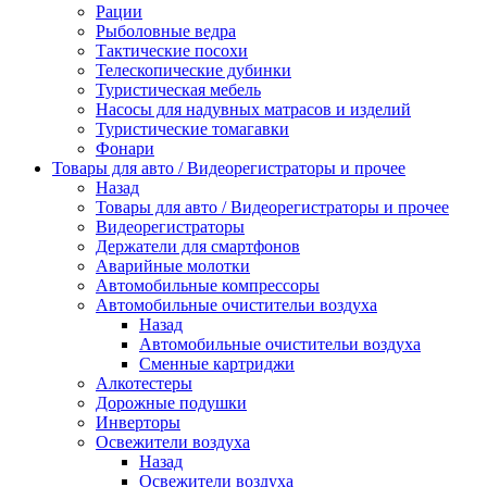
Рации
Рыболовные ведра
Тактические посохи
Телескопические дубинки
Туристическая мебель
Насосы для надувных матрасов и изделий
Туристические томагавки
Фонари
Товары для авто / Видеорегистраторы и прочее
Назад
Товары для авто / Видеорегистраторы и прочее
Видеорегистраторы
Держатели для смартфонов
Аварийные молотки
Автомобильные компрессоры
Автомобильные очистительи воздуха
Назад
Автомобильные очистительи воздуха
Сменные картриджи
Алкотестеры
Дорожные подушки
Инверторы
Освежители воздуха
Назад
Освежители воздуха