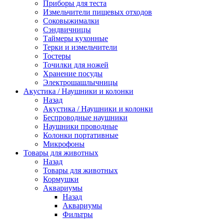
Приборы для теста
Измельчители пищевых отходов
Cоковыжималки
Сэндвичницы
Таймеры кухонные
Терки и измельчители
Тостеры
Точилки для ножей
Хранение посуды
Электрошашлычницы
Акустика / Наушники и колонки
Назад
Акустика / Наушники и колонки
Беспроводные наушники
Наушники проводные
Колонки портативные
Микрофоны
Товары для животных
Назад
Товары для животных
Кормушки
Аквариумы
Назад
Аквариумы
Фильтры