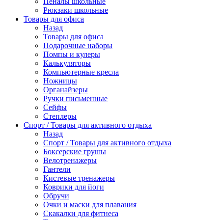
Пеналы школьные
Рюкзаки школьные
Товары для офиса
Назад
Товары для офиса
Подарочные наборы
Помпы и кулеры
Калькуляторы
Компьютерные кресла
Ножницы
Органайзеры
Ручки письменные
Сейфы
Степлеры
Спорт / Товары для активного отдыха
Назад
Спорт / Товары для активного отдыха
Боксерские грушы
Велотренажеры
Гантели
Кистевые тренажеры
Коврики для йоги
Обручи
Очки и маски для плавания
Скакалки для фитнеса