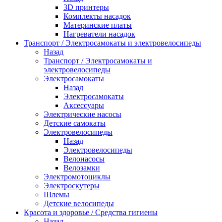
3D принтеры
Комплекты насадок
Материнские платы
Нагреватели насадок
Транспорт / Электросамокаты и электровелосипеды
Назад
Транспорт / Электросамокаты и
электровелосипеды
Электросамокаты
Назад
Электросамокаты
Аксессуары
Электрические насосы
Детские самокаты
Электровелосипеды
Назад
Электровелосипеды
Велонасосы
Велозамки
Электромотоциклы
Электроскутеры
Шлемы
Детские велосипеды
Красота и здоровье / Средства гигиены
Назад