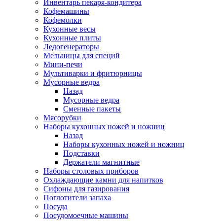
Инвентарь пекаря-кондитера
Кофемашины
Кофемолки
Кухонные весы
Кухонные плиты
Ледогенераторы
Мельницы для специй
Мини-печи
Мультиварки и фритюрницы
Мусорные ведра
Назад
Мусорные ведра
Сменные пакеты
Мясорубки
Наборы кухонных ножей и ножниц
Назад
Наборы кухонных ножей и ножниц
Подставки
Держатели магнитные
Наборы столовых приборов
Охлаждающие камни для напитков
Сифоны для газирования
Поглотители запаха
Посуда
Посудомоечные машины