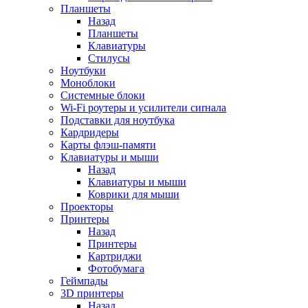
Планшеты
Назад
Планшеты
Клавиатуры
Стилусы
Ноутбуки
Моноблоки
Системные блоки
Wi-Fi роутеры и усилители сиrнала
Подставки для ноутбука
Кардридеры
Карты флэш-памяти
Клавиатуры и мыши
Назад
Клавиатуры и мыши
Коврики для мыши
Проекторы
Принтеры
Назад
Принтеры
Картриджи
Фотобумага
Геймпады
3D принтеры
Назад