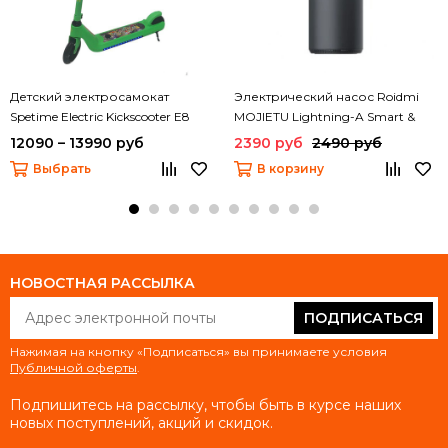
Детский электросамокат
Электрический насос Roidmi
Spetime Electric Kickscooter E8
MOJIETU Lightning-A Smart &
Portable Tire Inflator (CQB01MC)
12090 – 13990 руб
2390 руб
2490 руб
Выбрать
В корзину
НОВОСТНАЯ РАССЫЛКА
ПОДПИСАТЬСЯ
Нажимая на кнопку «Подписаться» вы принимаете условия
Публичной оферты
.
Подпишитесь на рассылку, чтобы быть в курсе наших
новых поступлений, акций и скидок.