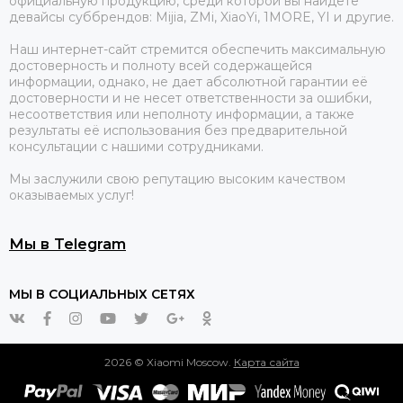
официальную продукцию, среди которой вы найдете
девайсы суббрендов: Mijia, ZMi, XiaoYi, 1MORE, YI и другие.
Наш интернет-сайт стремится обеспечить максимальную
достоверность и полноту всей содержащейся
информации, однако, не дает абсолютной гарантии её
достоверности и не несет ответственности за ошибки,
несоответствия или неполноту информации, а также
результаты её использования без предварительной
консультации с нашими сотрудниками.
Мы заслужили свою репутацию высоким качеством
оказываемых услуг!
Мы в Telegram
МЫ В СОЦИАЛЬНЫХ СЕТЯХ
2026 © Xiaomi Moscow.
Карта сайта