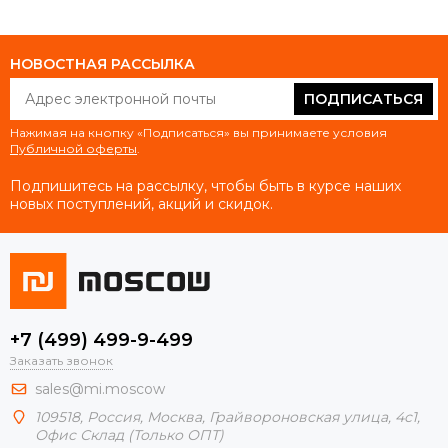
НОВОСТНАЯ РАССЫЛКА
ПОДПИСАТЬСЯ
Нажимая на кнопку «Подписаться» вы принимаете условия
Публичной оферты
.
Подпишитесь на рассылку, чтобы быть в курсе наших
новых поступлений, акций и скидок.
+7 (499) 499-9-499
Заказать звонок
sales@mi.moscow
109518,
Россия
,
Москва
, Грайвороновская улица, 4с1,
Офис Склад (Только ОПТ)