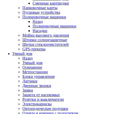
Сменные картриджи
Парковочные карты
Пусковые устройства
Полировочные машинки
Назад
Полировочные машинки
Насадки
Мойки высокого давления
Шторки солнцезащитные
Щетки стеклоочистителей
GPS-трекеры
Умный дом
Назад
Умный дом
Освещение
Метеостанции
Блоки управления
Датчики
Дверные звонки
Замки
Защита от насекомых
Розетки и выключатели
Электрокарнизы
Ортопедические подушки
Одеяла и коврики с подогревом