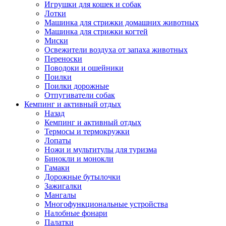
Игрушки для кошек и собак
Лотки
Машинка для стрижки домашних животных
Машинка для стрижки когтей
Миски
Освежители воздуха от запаха животных
Переноски
Поводоки и ошейники
Поилки
Поилки дорожные
Отпугиватели собак
Кемпинг и активный отдых
Назад
Кемпинг и активный отдых
Термосы и термокружки
Лопаты
Ножи и мультитулы для туризма
Бинокли и монокли
Гамаки
Дорожные бутылочки
Зажигалки
Мангалы
Многофункциональные устройства
Налобные фонари
Палатки