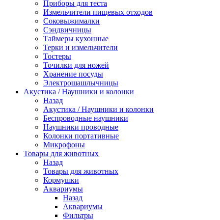
Приборы для теста
Измельчители пищевых отходов
Cоковыжималки
Сэндвичницы
Таймеры кухонные
Терки и измельчители
Тостеры
Точилки для ножей
Хранение посуды
Электрошашлычницы
Акустика / Наушники и колонки
Назад
Акустика / Наушники и колонки
Беспроводные наушники
Наушники проводные
Колонки портативные
Микрофоны
Товары для животных
Назад
Товары для животных
Кормушки
Аквариумы
Назад
Аквариумы
Фильтры