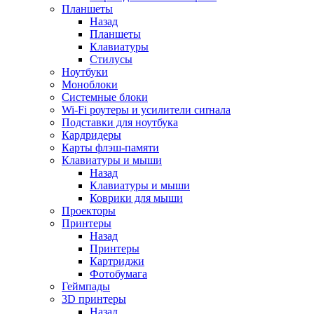
Планшеты
Назад
Планшеты
Клавиатуры
Стилусы
Ноутбуки
Моноблоки
Системные блоки
Wi-Fi роутеры и усилители сиrнала
Подставки для ноутбука
Кардридеры
Карты флэш-памяти
Клавиатуры и мыши
Назад
Клавиатуры и мыши
Коврики для мыши
Проекторы
Принтеры
Назад
Принтеры
Картриджи
Фотобумага
Геймпады
3D принтеры
Назад