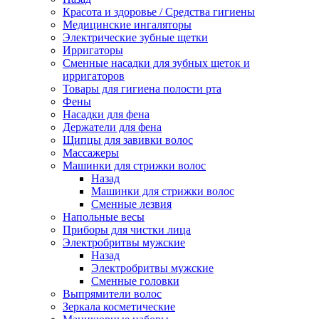
Красота и здоровье / Средства гигиены
Медицинские ингаляторы
Электрические зубные щетки
Ирригаторы
Сменные насадки для зубных щеток и
ирригаторов
Товары для гигиена полости рта
Фены
Насадки для фена
Держатели для фена
Щипцы для завивки волос
Массажеры
Машинки для стрижки волос
Назад
Машинки для стрижки волос
Сменные лезвия
Напольные весы
Приборы для чистки лица
Электробритвы мужские
Назад
Электробритвы мужские
Сменные головки
Выпрямители волос
Зеркала косметические