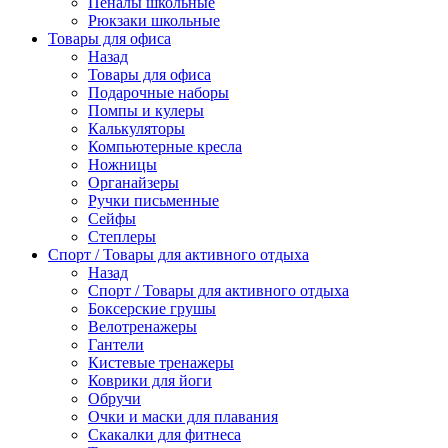
Пеналы школьные
Рюкзаки школьные
Товары для офиса
Назад
Товары для офиса
Подарочные наборы
Помпы и кулеры
Калькуляторы
Компьютерные кресла
Ножницы
Органайзеры
Ручки письменные
Сейфы
Степлеры
Спорт / Товары для активного отдыха
Назад
Спорт / Товары для активного отдыха
Боксерские грушы
Велотренажеры
Гантели
Кистевые тренажеры
Коврики для йоги
Обручи
Очки и маски для плавания
Скакалки для фитнеса