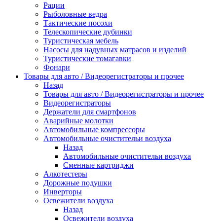
Рации
Рыболовные ведра
Тактические посохи
Телескопические дубинки
Туристическая мебель
Насосы для надувных матрасов и изделий
Туристические томагавки
Фонари
Товары для авто / Видеорегистраторы и прочее
Назад
Товары для авто / Видеорегистраторы и прочее
Видеорегистраторы
Держатели для смартфонов
Аварийные молотки
Автомобильные компрессоры
Автомобильные очистительи воздуха
Назад
Автомобильные очистительи воздуха
Сменные картриджи
Алкотестеры
Дорожные подушки
Инверторы
Освежители воздуха
Назад
Освежители воздуха