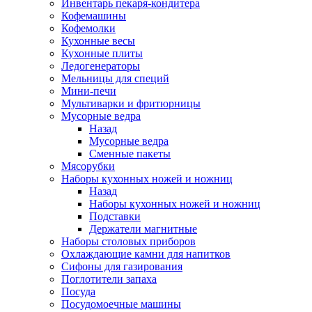
Инвентарь пекаря-кондитера
Кофемашины
Кофемолки
Кухонные весы
Кухонные плиты
Ледогенераторы
Мельницы для специй
Мини-печи
Мультиварки и фритюрницы
Мусорные ведра
Назад
Мусорные ведра
Сменные пакеты
Мясорубки
Наборы кухонных ножей и ножниц
Назад
Наборы кухонных ножей и ножниц
Подставки
Держатели магнитные
Наборы столовых приборов
Охлаждающие камни для напитков
Сифоны для газирования
Поглотители запаха
Посуда
Посудомоечные машины