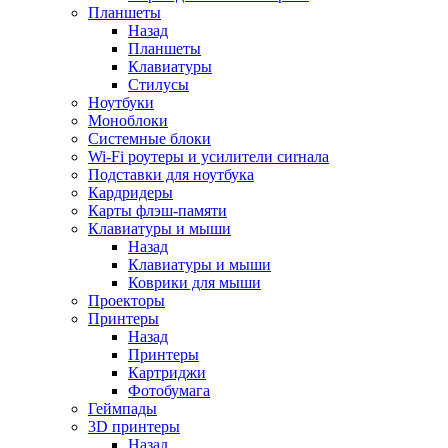
Планшеты
Назад
Планшеты
Клавиатуры
Стилусы
Ноутбуки
Моноблоки
Системные блоки
Wi-Fi роутеры и усилители сиrнала
Подставки для ноутбука
Кардридеры
Карты флэш-памяти
Клавиатуры и мыши
Назад
Клавиатуры и мыши
Коврики для мыши
Проекторы
Принтеры
Назад
Принтеры
Картриджи
Фотобумага
Геймпады
3D принтеры
Назад