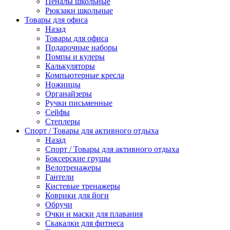
Пеналы школьные
Рюкзаки школьные
Товары для офиса
Назад
Товары для офиса
Подарочные наборы
Помпы и кулеры
Калькуляторы
Компьютерные кресла
Ножницы
Органайзеры
Ручки письменные
Сейфы
Степлеры
Спорт / Товары для активного отдыха
Назад
Спорт / Товары для активного отдыха
Боксерские грушы
Велотренажеры
Гантели
Кистевые тренажеры
Коврики для йоги
Обручи
Очки и маски для плавания
Скакалки для фитнеса