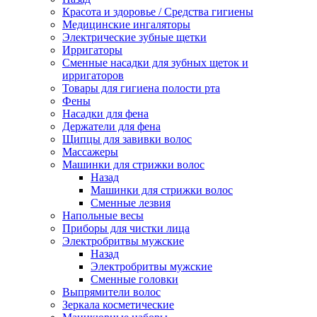
Красота и здоровье / Средства гигиены
Медицинские ингаляторы
Электрические зубные щетки
Ирригаторы
Сменные насадки для зубных щеток и
ирригаторов
Товары для гигиена полости рта
Фены
Насадки для фена
Держатели для фена
Щипцы для завивки волос
Массажеры
Машинки для стрижки волос
Назад
Машинки для стрижки волос
Сменные лезвия
Напольные весы
Приборы для чистки лица
Электробритвы мужские
Назад
Электробритвы мужские
Сменные головки
Выпрямители волос
Зеркала косметические