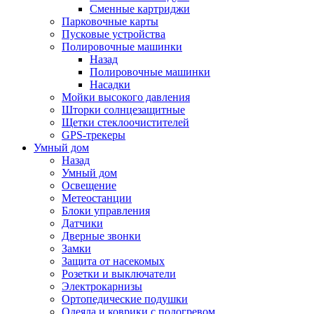
Сменные картриджи
Парковочные карты
Пусковые устройства
Полировочные машинки
Назад
Полировочные машинки
Насадки
Мойки высокого давления
Шторки солнцезащитные
Щетки стеклоочистителей
GPS-трекеры
Умный дом
Назад
Умный дом
Освещение
Метеостанции
Блоки управления
Датчики
Дверные звонки
Замки
Защита от насекомых
Розетки и выключатели
Электрокарнизы
Ортопедические подушки
Одеяла и коврики с подогревом