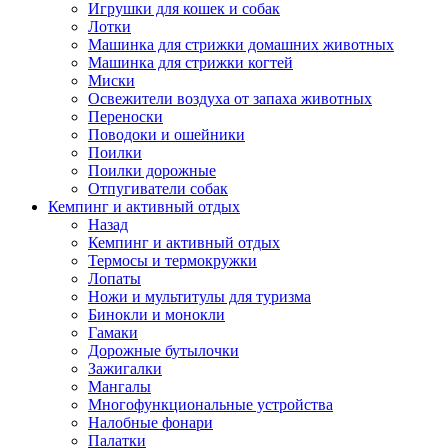
Игрушки для кошек и собак
Лотки
Машинка для стрижки домашних животных
Машинка для стрижки когтей
Миски
Освежители воздуха от запаха животных
Переноски
Поводоки и ошейники
Поилки
Поилки дорожные
Отпугиватели собак
Кемпинг и активный отдых
Назад
Кемпинг и активный отдых
Термосы и термокружки
Лопаты
Ножи и мультитулы для туризма
Бинокли и монокли
Гамаки
Дорожные бутылочки
Зажигалки
Мангалы
Многофункциональные устройства
Налобные фонари
Палатки