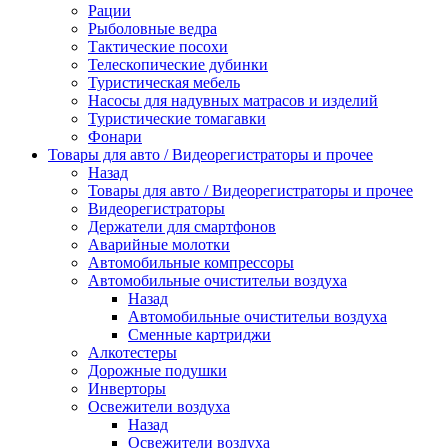
Рации
Рыболовные ведра
Тактические посохи
Телескопические дубинки
Туристическая мебель
Насосы для надувных матрасов и изделий
Туристические томагавки
Фонари
Товары для авто / Видеорегистраторы и прочее
Назад
Товары для авто / Видеорегистраторы и прочее
Видеорегистраторы
Держатели для смартфонов
Аварийные молотки
Автомобильные компрессоры
Автомобильные очистительи воздуха
Назад
Автомобильные очистительи воздуха
Сменные картриджи
Алкотестеры
Дорожные подушки
Инверторы
Освежители воздуха
Назад
Освежители воздуха