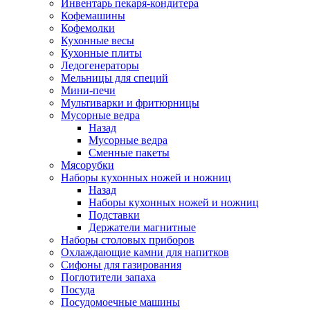
Инвентарь пекаря-кондитера
Кофемашины
Кофемолки
Кухонные весы
Кухонные плиты
Ледогенераторы
Мельницы для специй
Мини-печи
Мультиварки и фритюрницы
Мусорные ведра
Назад
Мусорные ведра
Сменные пакеты
Мясорубки
Наборы кухонных ножей и ножниц
Назад
Наборы кухонных ножей и ножниц
Подставки
Держатели магнитные
Наборы столовых приборов
Охлаждающие камни для напитков
Сифоны для газирования
Поглотители запаха
Посуда
Посудомоечные машины