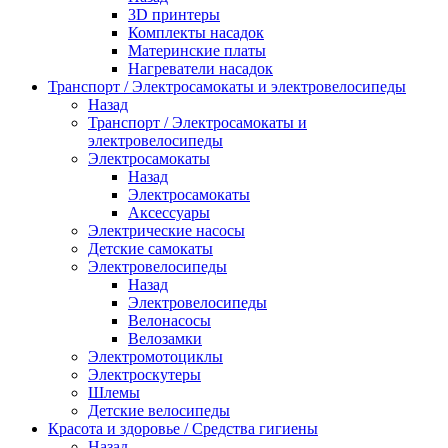
3D принтеры
Комплекты насадок
Материнские платы
Нагреватели насадок
Транспорт / Электросамокаты и электровелосипеды
Назад
Транспорт / Электросамокаты и
электровелосипеды
Электросамокаты
Назад
Электросамокаты
Аксессуары
Электрические насосы
Детские самокаты
Электровелосипеды
Назад
Электровелосипеды
Велонасосы
Велозамки
Электромотоциклы
Электроскутеры
Шлемы
Детские велосипеды
Красота и здоровье / Средства гигиены
Назад