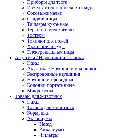
Приборы для теста
Измельчители пищевых отходов
Cоковыжималки
Сэндвичницы
Таймеры кухонные
Терки и измельчители
Тостеры
Точилки для ножей
Хранение посуды
Электрошашлычницы
Акустика / Наушники и колонки
Назад
Акустика / Наушники и колонки
Беспроводные наушники
Наушники проводные
Колонки портативные
Микрофоны
Товары для животных
Назад
Товары для животных
Кормушки
Аквариумы
Назад
Аквариумы
Фильтры