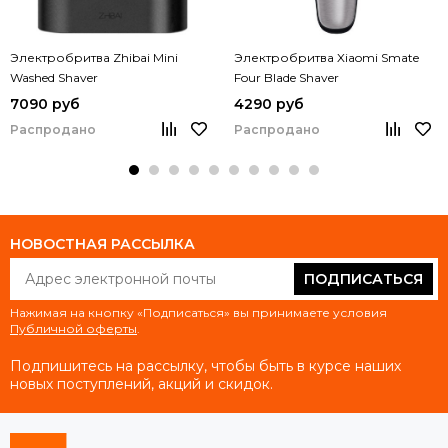
Электробритва Zhibai Mini
Электробритва Xiaomi Smate
Washed Shaver
Four Blade Shaver
7090 руб
4290 руб
Распродано
Распродано
НОВОСТНАЯ РАССЫЛКА
ПОДПИСАТЬСЯ
Нажимая на кнопку «Подписаться» вы принимаете условия
Публичной оферты
.
Подпишитесь на рассылку, чтобы быть в курсе наших
новых поступлений, акций и скидок.