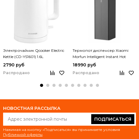
Электрочайник Qcooker Electric
Термопот диспенсер Xiaomi
Kettle (CD-YS1601) 1.6L
Morfun Intelligent Instant Hot
Water Dispenser (MF810-1)
2790 руб
18990 руб
Распродано
Распродано
НОВОСТНАЯ РАССЫЛКА
ПОДПИСАТЬСЯ
Нажимая на кнопку «Подписаться» вы принимаете условия
Публичной оферты
.