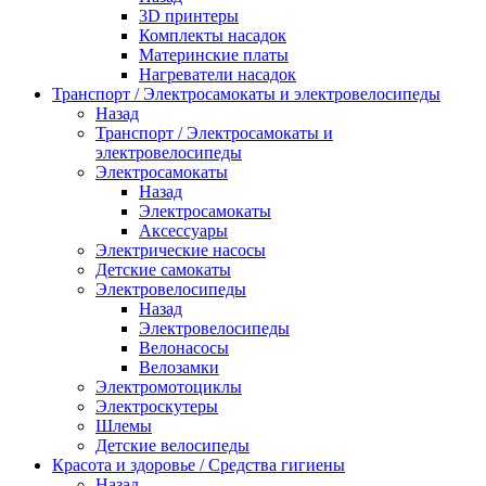
3D принтеры
Комплекты насадок
Материнские платы
Нагреватели насадок
Транспорт / Электросамокаты и электровелосипеды
Назад
Транспорт / Электросамокаты и
электровелосипеды
Электросамокаты
Назад
Электросамокаты
Аксессуары
Электрические насосы
Детские самокаты
Электровелосипеды
Назад
Электровелосипеды
Велонасосы
Велозамки
Электромотоциклы
Электроскутеры
Шлемы
Детские велосипеды
Красота и здоровье / Средства гигиены
Назад