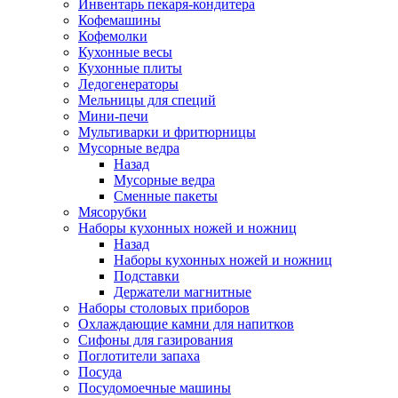
Инвентарь пекаря-кондитера
Кофемашины
Кофемолки
Кухонные весы
Кухонные плиты
Ледогенераторы
Мельницы для специй
Мини-печи
Мультиварки и фритюрницы
Мусорные ведра
Назад
Мусорные ведра
Сменные пакеты
Мясорубки
Наборы кухонных ножей и ножниц
Назад
Наборы кухонных ножей и ножниц
Подставки
Держатели магнитные
Наборы столовых приборов
Охлаждающие камни для напитков
Сифоны для газирования
Поглотители запаха
Посуда
Посудомоечные машины