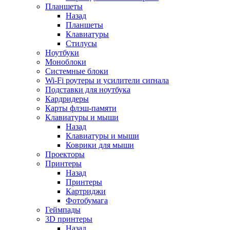
Планшеты
Назад
Планшеты
Клавиатуры
Стилусы
Ноутбуки
Моноблоки
Системные блоки
Wi-Fi роутеры и усилители сиrнала
Подставки для ноутбука
Кардридеры
Карты флэш-памяти
Клавиатуры и мыши
Назад
Клавиатуры и мыши
Коврики для мыши
Проекторы
Принтеры
Назад
Принтеры
Картриджи
Фотобумага
Геймпады
3D принтеры
Назад