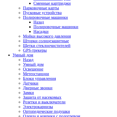
Сменные картриджи
Парковочные карты
Пусковые устройства
Полировочные машинки
Назад
Полировочные машинки
Насадки
Мойки высокого давления
Шторки солнцезащитные
Щетки стеклоочистителей
GPS-трекеры
Умный дом
Назад
Умный дом
Освещение
Метеостанции
Блоки управления
Датчики
Дверные звонки
Замки
Защита от насекомых
Розетки и выключатели
Электрокарнизы
Ортопедические подушки
Одеяла и коврики с подогревом