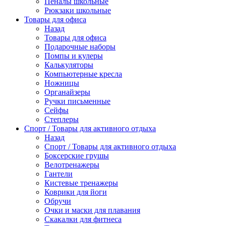
Пеналы школьные
Рюкзаки школьные
Товары для офиса
Назад
Товары для офиса
Подарочные наборы
Помпы и кулеры
Калькуляторы
Компьютерные кресла
Ножницы
Органайзеры
Ручки письменные
Сейфы
Степлеры
Спорт / Товары для активного отдыха
Назад
Спорт / Товары для активного отдыха
Боксерские грушы
Велотренажеры
Гантели
Кистевые тренажеры
Коврики для йоги
Обручи
Очки и маски для плавания
Скакалки для фитнеса