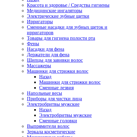
Красота и здоровье / Средства гигиены
Медицинские ингаляторы
Электрические зубные щетки
Ирригаторы
Сменные насадки для зубных щеток и
ирригаторов
Товары для гигиена полости рта
Фены
Насадки для фена
Держатели для фена
Щипцы для завивки волос
Массажеры
Машинки для стрижки волос
Назад
Машинки для стрижки волос
Сменные лезвия
Напольные весы
Приборы для чистки лица
Электробритвы мужские
Назад
Электробритвы мужские
Сменные головки
Выпрямители волос
Зеркала косметические