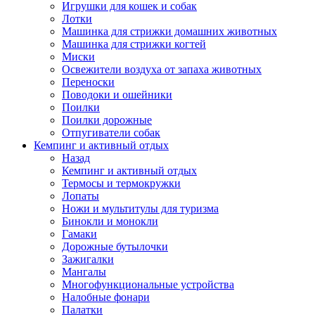
Игрушки для кошек и собак
Лотки
Машинка для стрижки домашних животных
Машинка для стрижки когтей
Миски
Освежители воздуха от запаха животных
Переноски
Поводоки и ошейники
Поилки
Поилки дорожные
Отпугиватели собак
Кемпинг и активный отдых
Назад
Кемпинг и активный отдых
Термосы и термокружки
Лопаты
Ножи и мультитулы для туризма
Бинокли и монокли
Гамаки
Дорожные бутылочки
Зажигалки
Мангалы
Многофункциональные устройства
Налобные фонари
Палатки