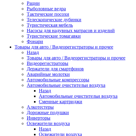
Рации
Рыболовные ведра
Тактические посохи
Телескопические дубинки
Туристическая мебель
Насосы для надувных матрасов и изделий
Туристические томагавки
Фонари
Товары для авто / Видеорегистраторы и прочее
Назад
Товары для авто / Видеорегистраторы и прочее
Видеорегистраторы
Держатели для смартфонов
Аварийные молотки
Автомобильные компрессоры
Автомобильные очистительи воздуха
Назад
Автомобильные очистительи воздуха
Сменные картриджи
Алкотестеры
Дорожные подушки
Инверторы
Освежители воздуха
Назад
Освежители воздуха