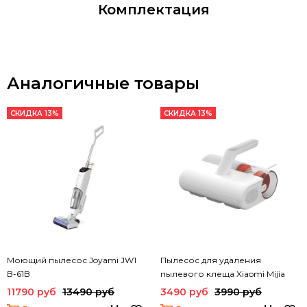
Комплектация
Аналогичные товары
СКИДКА 13%
СКИДКА 13%
Моющий пылесос Joyami JW1
Пылесос для удаления
B-61B
пылевого клеща Xiaomi Mijia
Dust Mite Vacuum Cleaner
11790 руб
13490 руб
3490 руб
3990 руб
(MJCMY02DY)