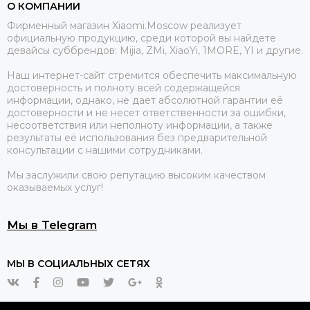
О КОМПАНИИ
Фирменный магазин Xiaomi.Moscow реализует
официальную продукцию, среди которой вы найдете
девайсы суббрендов: Mijia, ZMi, XiaoYi, 1MORE, YI и другие.
Наш интернет-сайт стремится обеспечить максимальную
достоверность и полноту всей содержащейся
информации, однако, не дает абсолютной гарантии её
достоверности и не несет ответственности за ошибки,
несоответствия или неполноту информации, а также
результаты её использования без предварительной
консультации с нашими сотрудниками.
Мы заслужили свою репутацию высоким качеством
оказываемых услуг!
Мы в Telegram
МЫ В СОЦИАЛЬНЫХ СЕТЯХ