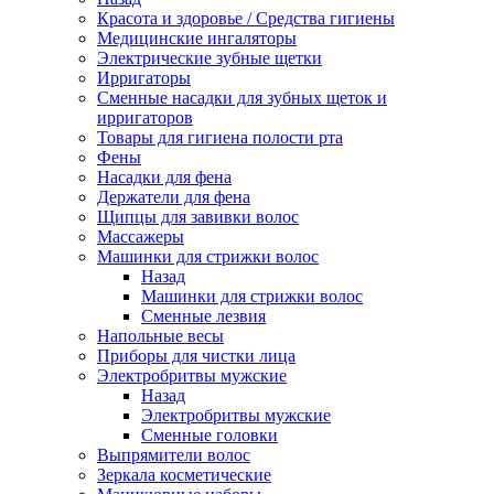
Красота и здоровье / Средства гигиены
Медицинские ингаляторы
Электрические зубные щетки
Ирригаторы
Сменные насадки для зубных щеток и
ирригаторов
Товары для гигиена полости рта
Фены
Насадки для фена
Держатели для фена
Щипцы для завивки волос
Массажеры
Машинки для стрижки волос
Назад
Машинки для стрижки волос
Сменные лезвия
Напольные весы
Приборы для чистки лица
Электробритвы мужские
Назад
Электробритвы мужские
Сменные головки
Выпрямители волос
Зеркала косметические