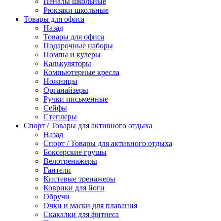
Пеналы школьные
Рюкзаки школьные
Товары для офиса
Назад
Товары для офиса
Подарочные наборы
Помпы и кулеры
Калькуляторы
Компьютерные кресла
Ножницы
Органайзеры
Ручки письменные
Сейфы
Степлеры
Спорт / Товары для активного отдыха
Назад
Спорт / Товары для активного отдыха
Боксерские грушы
Велотренажеры
Гантели
Кистевые тренажеры
Коврики для йоги
Обручи
Очки и маски для плавания
Скакалки для фитнеса