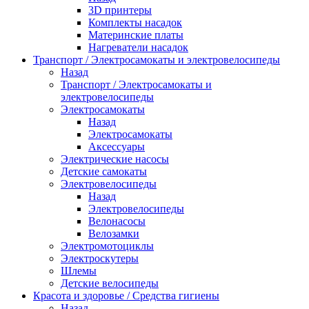
3D принтеры
Комплекты насадок
Материнские платы
Нагреватели насадок
Транспорт / Электросамокаты и электровелосипеды
Назад
Транспорт / Электросамокаты и
электровелосипеды
Электросамокаты
Назад
Электросамокаты
Аксессуары
Электрические насосы
Детские самокаты
Электровелосипеды
Назад
Электровелосипеды
Велонасосы
Велозамки
Электромотоциклы
Электроскутеры
Шлемы
Детские велосипеды
Красота и здоровье / Средства гигиены
Назад