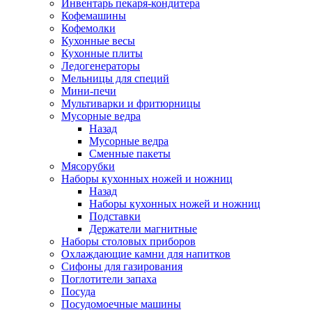
Инвентарь пекаря-кондитера
Кофемашины
Кофемолки
Кухонные весы
Кухонные плиты
Ледогенераторы
Мельницы для специй
Мини-печи
Мультиварки и фритюрницы
Мусорные ведра
Назад
Мусорные ведра
Сменные пакеты
Мясорубки
Наборы кухонных ножей и ножниц
Назад
Наборы кухонных ножей и ножниц
Подставки
Держатели магнитные
Наборы столовых приборов
Охлаждающие камни для напитков
Сифоны для газирования
Поглотители запаха
Посуда
Посудомоечные машины