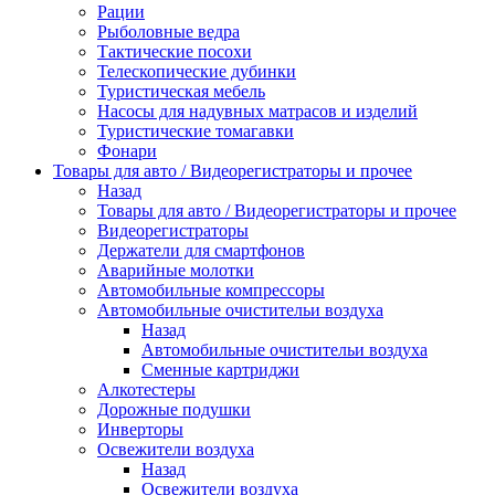
Рации
Рыболовные ведра
Тактические посохи
Телескопические дубинки
Туристическая мебель
Насосы для надувных матрасов и изделий
Туристические томагавки
Фонари
Товары для авто / Видеорегистраторы и прочее
Назад
Товары для авто / Видеорегистраторы и прочее
Видеорегистраторы
Держатели для смартфонов
Аварийные молотки
Автомобильные компрессоры
Автомобильные очистительи воздуха
Назад
Автомобильные очистительи воздуха
Сменные картриджи
Алкотестеры
Дорожные подушки
Инверторы
Освежители воздуха
Назад
Освежители воздуха