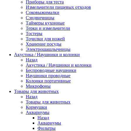
Приборы для теста
Измельчители пищевых отходов
Cоковыжималки
Сэндвичницы
Таймеры кухонные
Терки и измельчители
Тостеры
Точилки для ножей
Хранение посуды
Электрошашлычницы
Акустика / Наушники и колонки
Назад
Акустика / Наушники и колонки
Беспроводные наушники
Наушники проводные
Колонки портативные
Микрофоны
Товары для животных
Назад
Товары для животных
Кормушки
Аквариумы
Назад
Аквариумы
Фильтры