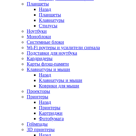
Планшеты
Назад
Планшеты
Клавиатуры
Стилусы
Ноутбуки
Моноблоки
Системные блоки
Wi-Fi роутеры и усилители сиrнала
Подставки для ноутбука
Кардридеры
Карты флэш-памяти
Клавиатуры и мыши
Назад
Клавиатуры и мыши
Коврики для мыши
Проекторы
Принтеры
Назад
Принтеры
Картриджи
Фотобумага
Геймпады
3D принтеры
Назад