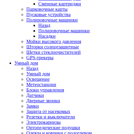
Сменные картриджи
Парковочные карты
Пусковые устройства
Полировочные машинки
Назад
Полировочные машинки
Насадки
Мойки высокого давления
Шторки солнцезащитные
Щетки стеклоочистителей
GPS-трекеры
Умный дом
Назад
Умный дом
Освещение
Метеостанции
Блоки управления
Датчики
Дверные звонки
Замки
Защита от насекомых
Розетки и выключатели
Электрокарнизы
Ортопедические подушки
Одеяла и коврики с подогревом