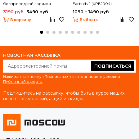
беспроводной зарядки
Earbuds 2 (XPEJ004)
EZVALO Wireless Charger Music
3190 руб
3490 руб
1090 – 1490 руб
Lamp (белый мрамор) (LYYD01)
В корзину
Выбрать
НОВОСТНАЯ РАССЫЛКА
ПОДПИСАТЬСЯ
Нажимая на кнопку «Подписаться» вы принимаете условия
Публичной оферты
.
Подпишитесь на рассылку, чтобы быть в курсе наших
новых поступлений, акций и скидок.