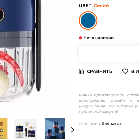
ЦВЕТ:
Синий
Фирма-производитель оста
конструкцию, дизайн и к
уведомления. Вся информация
публичной офертой.
Категории:
Блендеры