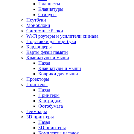
Планшеты
Клавиатуры
Стилусы
Ноутбуки
Моноблоки
Системные блоки
Wi-Fi роутеры и усилители сиrнала
Подставки для ноутбука
Кардридеры
Карты флэш-памяти
Клавиатуры и мыши
Назад
Клавиатуры и мыши
Коврики для мыши
Проекторы
Принтеры
Назад
Принтеры
Картриджи
Фотобумага
Геймпады
3D принтеры
Назад
3D принтеры
Комплекты насадок