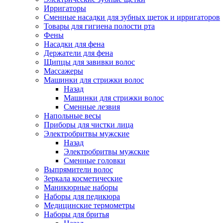
Ирригаторы
Сменные насадки для зубных щеток и ирригаторов
Товары для гигиена полости рта
Фены
Насадки для фена
Держатели для фена
Щипцы для завивки волос
Массажеры
Машинки для стрижки волос
Назад
Машинки для стрижки волос
Сменные лезвия
Напольные весы
Приборы для чистки лица
Электробритвы мужские
Назад
Электробритвы мужские
Сменные головки
Выпрямители волос
Зеркала косметические
Маникюрные наборы
Наборы для педикюра
Медицинские термометры
Наборы для бритья