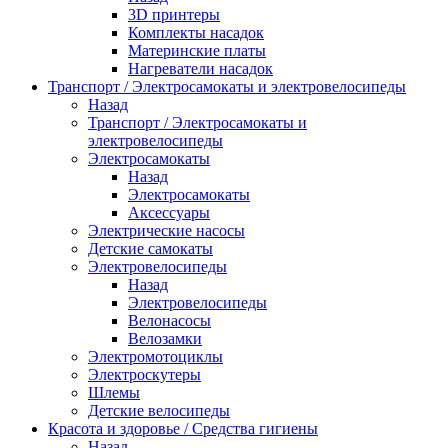
3D принтеры
Комплекты насадок
Материнские платы
Нагреватели насадок
Транспорт / Электросамокаты и электровелосипеды
Назад
Транспорт / Электросамокаты и
электровелосипеды
Электросамокаты
Назад
Электросамокаты
Аксессуары
Электрические насосы
Детские самокаты
Электровелосипеды
Назад
Электровелосипеды
Велонасосы
Велозамки
Электромотоциклы
Электроскутеры
Шлемы
Детские велосипеды
Красота и здоровье / Средства гигиены
Назад