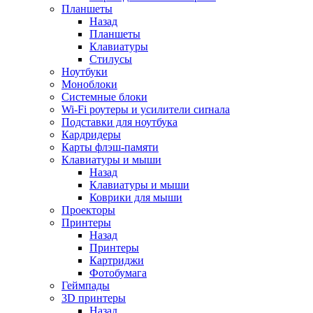
Планшеты
Назад
Планшеты
Клавиатуры
Стилусы
Ноутбуки
Моноблоки
Системные блоки
Wi-Fi роутеры и усилители сиrнала
Подставки для ноутбука
Кардридеры
Карты флэш-памяти
Клавиатуры и мыши
Назад
Клавиатуры и мыши
Коврики для мыши
Проекторы
Принтеры
Назад
Принтеры
Картриджи
Фотобумага
Геймпады
3D принтеры
Назад