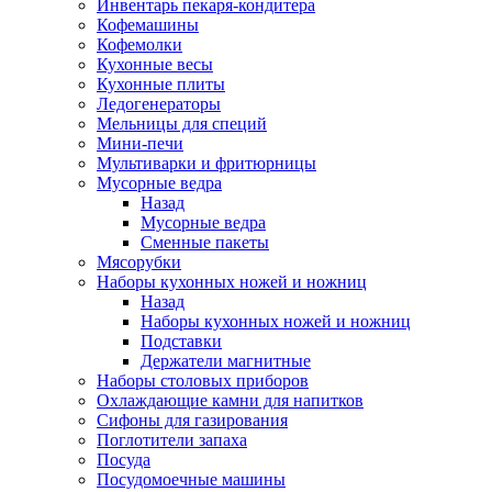
Инвентарь пекаря-кондитера
Кофемашины
Кофемолки
Кухонные весы
Кухонные плиты
Ледогенераторы
Мельницы для специй
Мини-печи
Мультиварки и фритюрницы
Мусорные ведра
Назад
Мусорные ведра
Сменные пакеты
Мясорубки
Наборы кухонных ножей и ножниц
Назад
Наборы кухонных ножей и ножниц
Подставки
Держатели магнитные
Наборы столовых приборов
Охлаждающие камни для напитков
Сифоны для газирования
Поглотители запаха
Посуда
Посудомоечные машины