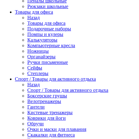
Пеналы школьные
Рюкзаки школьные
Товары для офиса
Назад
Товары для офиса
Подарочные наборы
Помпы и кулеры
Калькуляторы
Компьютерные кресла
Ножницы
Органайзеры
Ручки письменные
Сейфы
Степлеры
Спорт / Товары для активного отдыха
Назад
Спорт / Товары для активного отдыха
Боксерские грушы
Велотренажеры
Гантели
Кистевые тренажеры
Коврики для йоги
Обручи
Очки и маски для плавания
Скакалки для фитнеса