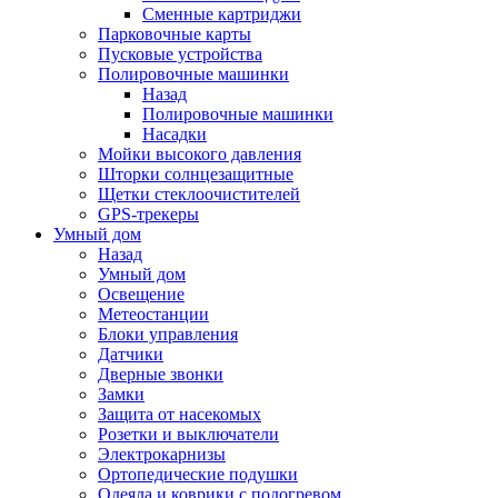
Сменные картриджи
Парковочные карты
Пусковые устройства
Полировочные машинки
Назад
Полировочные машинки
Насадки
Мойки высокого давления
Шторки солнцезащитные
Щетки стеклоочистителей
GPS-трекеры
Умный дом
Назад
Умный дом
Освещение
Метеостанции
Блоки управления
Датчики
Дверные звонки
Замки
Защита от насекомых
Розетки и выключатели
Электрокарнизы
Ортопедические подушки
Одеяла и коврики с подогревом