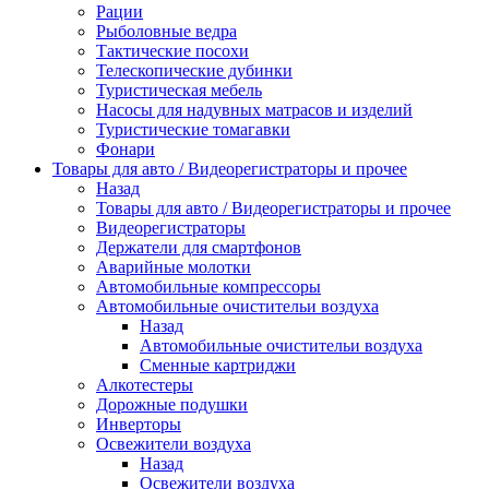
Рации
Рыболовные ведра
Тактические посохи
Телескопические дубинки
Туристическая мебель
Насосы для надувных матрасов и изделий
Туристические томагавки
Фонари
Товары для авто / Видеорегистраторы и прочее
Назад
Товары для авто / Видеорегистраторы и прочее
Видеорегистраторы
Держатели для смартфонов
Аварийные молотки
Автомобильные компрессоры
Автомобильные очистительи воздуха
Назад
Автомобильные очистительи воздуха
Сменные картриджи
Алкотестеры
Дорожные подушки
Инверторы
Освежители воздуха
Назад
Освежители воздуха