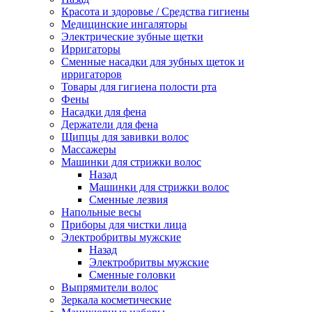
Красота и здоровье / Средства гигиены
Медицинские ингаляторы
Электрические зубные щетки
Ирригаторы
Сменные насадки для зубных щеток и
ирригаторов
Товары для гигиена полости рта
Фены
Насадки для фена
Держатели для фена
Щипцы для завивки волос
Массажеры
Машинки для стрижки волос
Назад
Машинки для стрижки волос
Сменные лезвия
Напольные весы
Приборы для чистки лица
Электробритвы мужские
Назад
Электробритвы мужские
Сменные головки
Выпрямители волос
Зеркала косметические