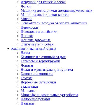
Игрушки для кошек и собак
Лотки
Машинка для стрижки домашних животных
Машинка для стрижки когтей
Миски
Освежители воздуха от запаха животных
Переноски
Поводоки и ошейники
Поилки
Поилки дорожные
Отпугиватели собак
Кемпинг и активный отдых
Назад
Кемпинг и активный отдых
Термосы и термокружки
Лопаты
Ножи и мультитулы для туризма
Бинокли и монокли
Гамаки
Дорожные бутылочки
Зажигалки
Мангалы
Многофункциональные устройства
Налобные фонари
Палатки