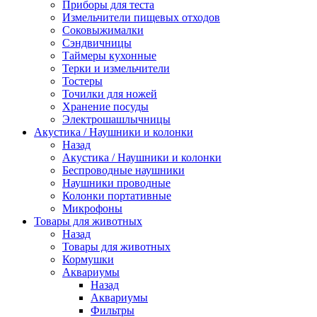
Приборы для теста
Измельчители пищевых отходов
Cоковыжималки
Сэндвичницы
Таймеры кухонные
Терки и измельчители
Тостеры
Точилки для ножей
Хранение посуды
Электрошашлычницы
Акустика / Наушники и колонки
Назад
Акустика / Наушники и колонки
Беспроводные наушники
Наушники проводные
Колонки портативные
Микрофоны
Товары для животных
Назад
Товары для животных
Кормушки
Аквариумы
Назад
Аквариумы
Фильтры