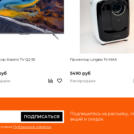
ор Xiaomi TV Q2 55
Проектор Lingbo T4 MAX
руб
5490 руб
одано
Распродано
Подпишитесь на рассылку, ч
ПОДПИСАТЬСЯ
акций и скидок.
условия
Публичной оферты
.