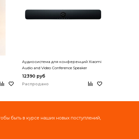
Аудиосистема для конференций Xiaomi
Саундбар Xiao
Audio and Video Conference Speaker
DA)
HYYTJME01
12390 руб
6490 – 6790
Распродано
Распродано
тобы быть в курсе наших новых поступлений,