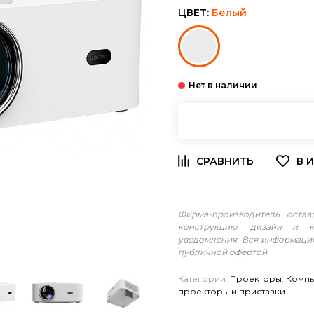
ЦВЕТ:
Белый
Фирма-производитель оста
конструкцию, дизайн и к
уведомления. Вся информация
публичной офертой.
Категории:
Проекторы
,
Компь
проекторы и приставки