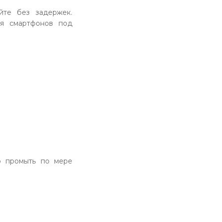
йте без задержек.
ля смартфонов под
о промыть по мере