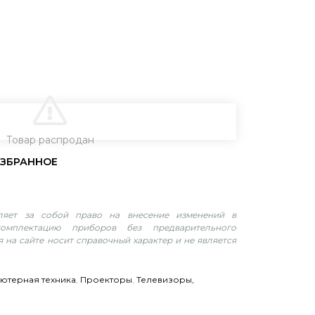
В КОРЗИНУ
Товар распродан
вляет за собой право на внесение изменений в
омплектацию приборов без предварительного
 на сайте носит справочный характер и не является
ютерная техника
,
Проекторы
,
Телевизоры,