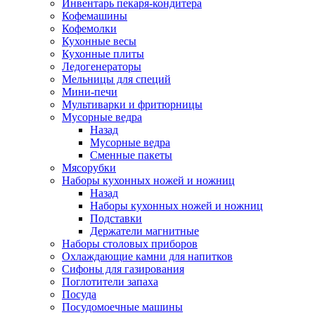
Инвентарь пекаря-кондитера
Кофемашины
Кофемолки
Кухонные весы
Кухонные плиты
Ледогенераторы
Мельницы для специй
Мини-печи
Мультиварки и фритюрницы
Мусорные ведра
Назад
Мусорные ведра
Сменные пакеты
Мясорубки
Наборы кухонных ножей и ножниц
Назад
Наборы кухонных ножей и ножниц
Подставки
Держатели магнитные
Наборы столовых приборов
Охлаждающие камни для напитков
Сифоны для газирования
Поглотители запаха
Посуда
Посудомоечные машины