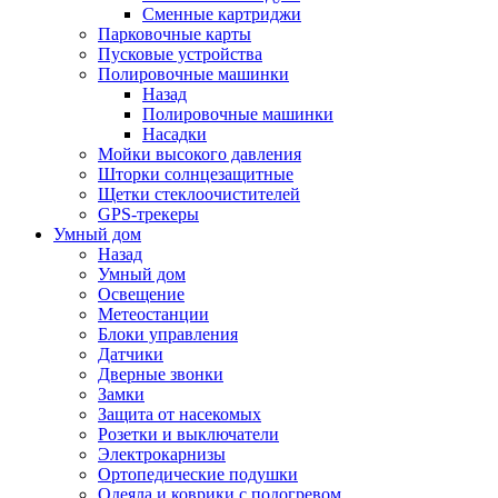
Сменные картриджи
Парковочные карты
Пусковые устройства
Полировочные машинки
Назад
Полировочные машинки
Насадки
Мойки высокого давления
Шторки солнцезащитные
Щетки стеклоочистителей
GPS-трекеры
Умный дом
Назад
Умный дом
Освещение
Метеостанции
Блоки управления
Датчики
Дверные звонки
Замки
Защита от насекомых
Розетки и выключатели
Электрокарнизы
Ортопедические подушки
Одеяла и коврики с подогревом