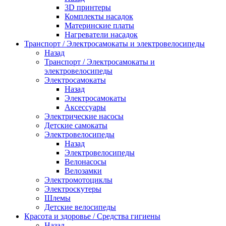
3D принтеры
Комплекты насадок
Материнские платы
Нагреватели насадок
Транспорт / Электросамокаты и электровелосипеды
Назад
Транспорт / Электросамокаты и
электровелосипеды
Электросамокаты
Назад
Электросамокаты
Аксессуары
Электрические насосы
Детские самокаты
Электровелосипеды
Назад
Электровелосипеды
Велонасосы
Велозамки
Электромотоциклы
Электроскутеры
Шлемы
Детские велосипеды
Красота и здоровье / Средства гигиены
Назад