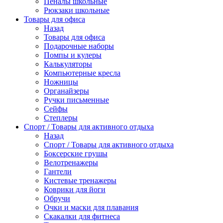
Пеналы школьные
Рюкзаки школьные
Товары для офиса
Назад
Товары для офиса
Подарочные наборы
Помпы и кулеры
Калькуляторы
Компьютерные кресла
Ножницы
Органайзеры
Ручки письменные
Сейфы
Степлеры
Спорт / Товары для активного отдыха
Назад
Спорт / Товары для активного отдыха
Боксерские грушы
Велотренажеры
Гантели
Кистевые тренажеры
Коврики для йоги
Обручи
Очки и маски для плавания
Скакалки для фитнеса