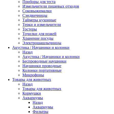
Приборы для теста
Измельчители пищевых отходов
Cоковыжималки
Сэндвичницы
Таймеры кухонные
Терки и измельчители
Тостеры
Точилки для ножей
Хранение посуды
Электрошашлычницы
Акустика / Наушники и колонки
Назад
Акустика / Наушники и колонки
Беспроводные наушники
Наушники проводные
Колонки портативные
Микрофоны
Товары для животных
Назад
Товары для животных
Кормушки
Аквариумы
Назад
Аквариумы
Фильтры