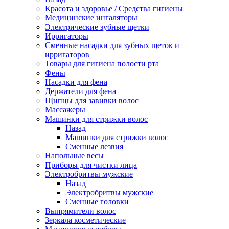
Красота и здоровье / Средства гигиены
Медицинские ингаляторы
Электрические зубные щетки
Ирригаторы
Сменные насадки для зубных щеток и
ирригаторов
Товары для гигиена полости рта
Фены
Насадки для фена
Держатели для фена
Щипцы для завивки волос
Массажеры
Машинки для стрижки волос
Назад
Машинки для стрижки волос
Сменные лезвия
Напольные весы
Приборы для чистки лица
Электробритвы мужские
Назад
Электробритвы мужские
Сменные головки
Выпрямители волос
Зеркала косметические