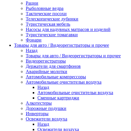
Рации
Рыболовные ведра
Тактические посохи
Телескопические дубинки
Туристическая мебель
Насосы для надувных матрасов и изделий
Туристические томагавки
Фонари
Товары для авто / Видеорегистраторы и прочее
Назад
Товары для авто / Видеорегистраторы и прочее
Видеорегистраторы
Держатели для смартфонов
Аварийные молотки
Автомобильные компрессоры
Автомобильные очистительи воздуха
Назад
Автомобильные очистительи воздуха
Сменные картриджи
Алкотестеры
Дорожные подушки
Инверторы
Освежители воздуха
Назад
Освежители воздуха