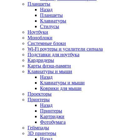
Планшеты
Назад
Планшеты
Клавиатуры
Стилусы
Ноутбуки
Моноблоки
Системные блоки
Wi-Fi роутеры и усилители сиrнала
Подставки для ноутбука
Кардридеры
Карты флэш-памяти
Клавиатуры и мыши
Назад
Клавиатуры и мыши
Коврики для мыши
Проекторы
Принтеры
Назад
Принтеры
Картриджи
Фотобумага
Геймпады
3D принтеры
Назад