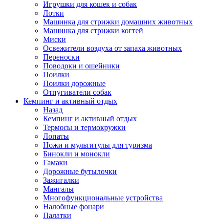
Игрушки для кошек и собак
Лотки
Машинка для стрижки домашних животных
Машинка для стрижки когтей
Миски
Освежители воздуха от запаха животных
Переноски
Поводоки и ошейники
Поилки
Поилки дорожные
Отпугиватели собак
Кемпинг и активный отдых
Назад
Кемпинг и активный отдых
Термосы и термокружки
Лопаты
Ножи и мультитулы для туризма
Бинокли и монокли
Гамаки
Дорожные бутылочки
Зажигалки
Мангалы
Многофункциональные устройства
Налобные фонари
Палатки