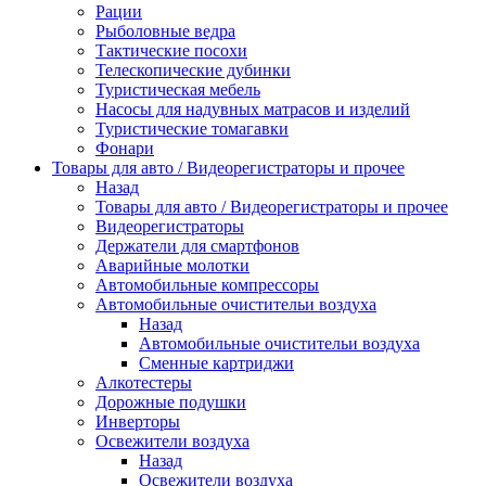
Рации
Рыболовные ведра
Тактические посохи
Телескопические дубинки
Туристическая мебель
Насосы для надувных матрасов и изделий
Туристические томагавки
Фонари
Товары для авто / Видеорегистраторы и прочее
Назад
Товары для авто / Видеорегистраторы и прочее
Видеорегистраторы
Держатели для смартфонов
Аварийные молотки
Автомобильные компрессоры
Автомобильные очистительи воздуха
Назад
Автомобильные очистительи воздуха
Сменные картриджи
Алкотестеры
Дорожные подушки
Инверторы
Освежители воздуха
Назад
Освежители воздуха