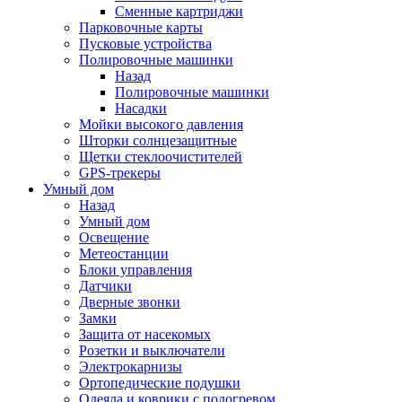
Сменные картриджи
Парковочные карты
Пусковые устройства
Полировочные машинки
Назад
Полировочные машинки
Насадки
Мойки высокого давления
Шторки солнцезащитные
Щетки стеклоочистителей
GPS-трекеры
Умный дом
Назад
Умный дом
Освещение
Метеостанции
Блоки управления
Датчики
Дверные звонки
Замки
Защита от насекомых
Розетки и выключатели
Электрокарнизы
Ортопедические подушки
Одеяла и коврики с подогревом