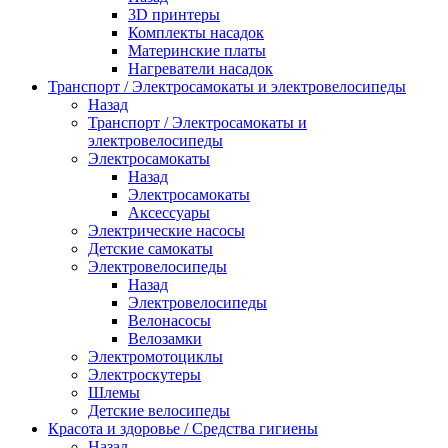
3D принтеры
Комплекты насадок
Материнские платы
Нагреватели насадок
Транспорт / Электросамокаты и электровелосипеды
Назад
Транспорт / Электросамокаты и
электровелосипеды
Электросамокаты
Назад
Электросамокаты
Аксессуары
Электрические насосы
Детские самокаты
Электровелосипеды
Назад
Электровелосипеды
Велонасосы
Велозамки
Электромотоциклы
Электроскутеры
Шлемы
Детские велосипеды
Красота и здоровье / Средства гигиены
Назад