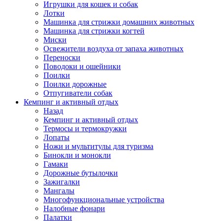
Игрушки для кошек и собак
Лотки
Машинка для стрижки домашних животных
Машинка для стрижки когтей
Миски
Освежители воздуха от запаха животных
Переноски
Поводоки и ошейники
Поилки
Поилки дорожные
Отпугиватели собак
Кемпинг и активный отдых
Назад
Кемпинг и активный отдых
Термосы и термокружки
Лопаты
Ножи и мультитулы для туризма
Бинокли и монокли
Гамаки
Дорожные бутылочки
Зажигалки
Мангалы
Многофункциональные устройства
Налобные фонари
Палатки