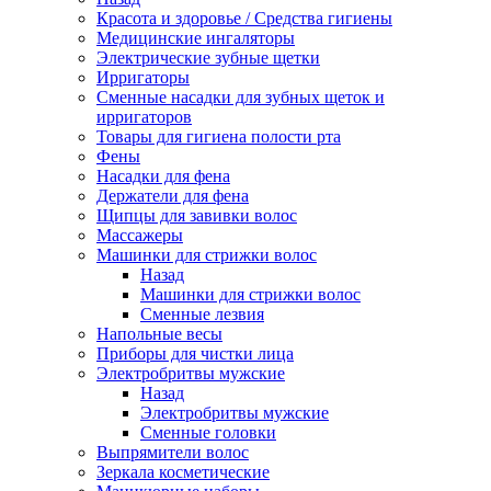
Красота и здоровье / Средства гигиены
Медицинские ингаляторы
Электрические зубные щетки
Ирригаторы
Сменные насадки для зубных щеток и
ирригаторов
Товары для гигиена полости рта
Фены
Насадки для фена
Держатели для фена
Щипцы для завивки волос
Массажеры
Машинки для стрижки волос
Назад
Машинки для стрижки волос
Сменные лезвия
Напольные весы
Приборы для чистки лица
Электробритвы мужские
Назад
Электробритвы мужские
Сменные головки
Выпрямители волос
Зеркала косметические