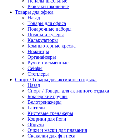
Пеналы школьные
Рюкзаки школьные
Товары для офиса
Назад
Товары для офиса
Подарочные наборы
Помпы и кулеры
Калькуляторы
Компьютерные кресла
Ножницы
Органайзеры
Ручки письменные
Сейфы
Степлеры
Спорт / Товары для активного отдыха
Назад
Спорт / Товары для активного отдыха
Боксерские грушы
Велотренажеры
Гантели
Кистевые тренажеры
Коврики для йоги
Обручи
Очки и маски для плавания
Скакалки для фитнеса