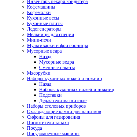
Инвентарь пекаря-кондитера
Кофемашины
Кофемолки
Кухонные весы
Кухонные плиты
Ледогенераторы
Мельницы для специй
Мини-печи
Мультиварки и фритюрницы
Мусорные ведра
Назад
Мусорные ведра
Сменные пакеты
Мясорубки
Наборы кухонных ножей и ножниц
Назад
Наборы кухонных ножей и ножниц
Подставки
Держатели магнитные
Наборы столовых приборов
Охлаждающие камни для напитков
Сифоны для газирования
Поглотители запаха
Посуда
Посудомоечные машины