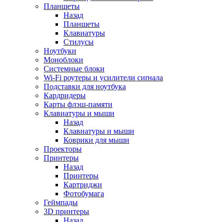
Планшеты
Назад
Планшеты
Клавиатуры
Стилусы
Ноутбуки
Моноблоки
Системные блоки
Wi-Fi роутеры и усилители сиrнала
Подставки для ноутбука
Кардридеры
Карты флэш-памяти
Клавиатуры и мыши
Назад
Клавиатуры и мыши
Коврики для мыши
Проекторы
Принтеры
Назад
Принтеры
Картриджи
Фотобумага
Геймпады
3D принтеры
Назад