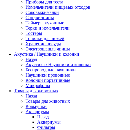
Приборы для теста
Измельчители пищевых отходов
Cоковыжималки
Сэндвичницы
Таймеры кухонные
Терки и измельчители
Тостеры
Точилки для ножей
Хранение посуды
Электрошашлычницы
Акустика / Наушники и колонки
Назад
Акустика / Наушники и колонки
Беспроводные наушники
Наушники проводные
Колонки портативные
Микрофоны
Товары для животных
Назад
Товары для животных
Кормушки
Аквариумы
Назад
Аквариумы
Фильтры