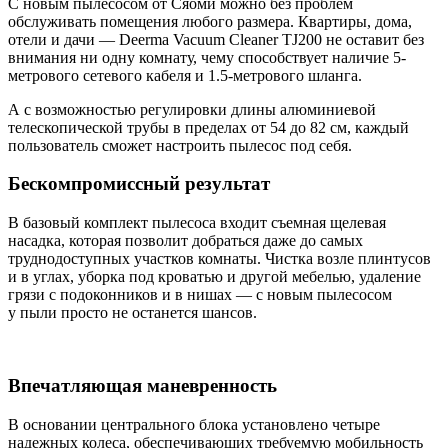
С новым пылесосом от Сяоми можно без проблем
обслуживать помещения любого размера. Квартиры, дома,
отели и дачи — Deerma Vacuum Cleaner TJ200 не оставит без
внимания ни одну комнату, чему способствует наличие 5-
метрового сетевого кабеля и 1.5-метрового шланга.
А с возможностью регулировки длины алюминиевой
телескопической трубы в пределах от 54 до 82 см, каждый
пользователь сможет настроить пылесос под себя.
Бескомпромиссный результат
В базовый комплект пылесоса входит съемная щелевая
насадка, которая позволит добраться даже до самых
труднодоступных участков комнаты. Чистка возле плинтусов
и в углах, уборка под кроватью и другой мебелью, удаление
грязи с подоконников и в нишах — с новым пылесосом
у пыли просто не останется шансов.
Впечатляющая маневренность
В основании центрального блока установлено четыре
надежных колеса, обеспечивающих требуемую мобильность