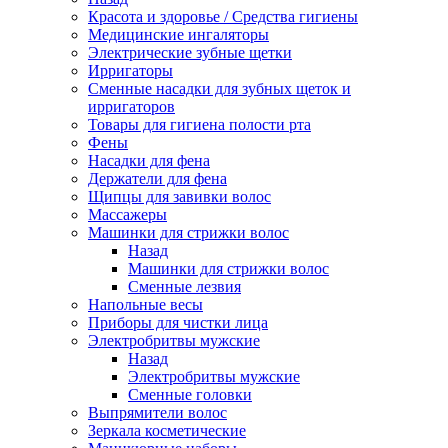
Красота и здоровье / Средства гигиены
Медицинские ингаляторы
Электрические зубные щетки
Ирригаторы
Сменные насадки для зубных щеток и
ирригаторов
Товары для гигиена полости рта
Фены
Насадки для фена
Держатели для фена
Щипцы для завивки волос
Массажеры
Машинки для стрижки волос
Назад
Машинки для стрижки волос
Сменные лезвия
Напольные весы
Приборы для чистки лица
Электробритвы мужские
Назад
Электробритвы мужские
Сменные головки
Выпрямители волос
Зеркала косметические