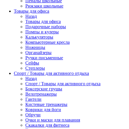
Пеналы школьные
Рюкзаки школьные
Товары для офиса
Назад
Товары для офиса
Подарочные наборы
Помпы и кулеры
Калькуляторы
Компьютерные кресла
Ножницы
Органайзеры
Ручки письменные
Сейфы
Степлеры
Спорт / Товары для активного отдыха
Назад
Спорт / Товары для активного отдыха
Боксерские грушы
Велотренажеры
Гантели
Кистевые тренажеры
Коврики для йоги
Обручи
Очки и маски для плавания
Скакалки для фитнеса