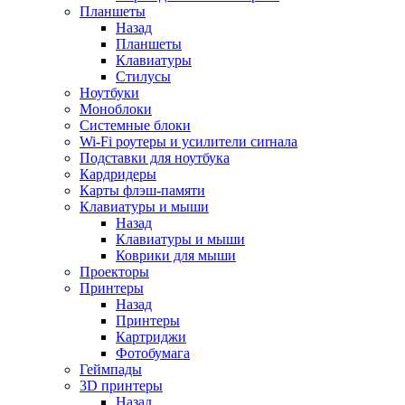
Планшеты
Назад
Планшеты
Клавиатуры
Стилусы
Ноутбуки
Моноблоки
Системные блоки
Wi-Fi роутеры и усилители сиrнала
Подставки для ноутбука
Кардридеры
Карты флэш-памяти
Клавиатуры и мыши
Назад
Клавиатуры и мыши
Коврики для мыши
Проекторы
Принтеры
Назад
Принтеры
Картриджи
Фотобумага
Геймпады
3D принтеры
Назад