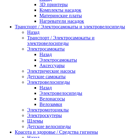
3D принтеры
Комплекты насадок
Материнские платы
Нагреватели насадок
Транспорт / Электросамокаты и электровелосипеды
Назад
Транспорт / Электросамокаты и
электровелосипеды
Электросамокаты
Назад
Электросамокаты
Аксессуары
Электрические насосы
Детские самокаты
Электровелосипеды
Назад
Электровелосипеды
Велонасосы
Велозамки
Электромотоциклы
Электроскутеры
Шлемы
Детские велосипеды
Красота и здоровье / Средства гигиены
Назад