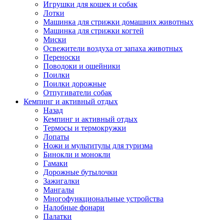
Игрушки для кошек и собак
Лотки
Машинка для стрижки домашних животных
Машинка для стрижки когтей
Миски
Освежители воздуха от запаха животных
Переноски
Поводоки и ошейники
Поилки
Поилки дорожные
Отпугиватели собак
Кемпинг и активный отдых
Назад
Кемпинг и активный отдых
Термосы и термокружки
Лопаты
Ножи и мультитулы для туризма
Бинокли и монокли
Гамаки
Дорожные бутылочки
Зажигалки
Мангалы
Многофункциональные устройства
Налобные фонари
Палатки