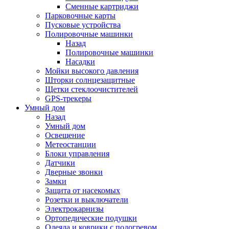
Сменные картриджи
Парковочные карты
Пусковые устройства
Полировочные машинки
Назад
Полировочные машинки
Насадки
Мойки высокого давления
Шторки солнцезащитные
Щетки стеклоочистителей
GPS-трекеры
Умный дом
Назад
Умный дом
Освещение
Метеостанции
Блоки управления
Датчики
Дверные звонки
Замки
Защита от насекомых
Розетки и выключатели
Электрокарнизы
Ортопедические подушки
Одеяла и коврики с подогревом