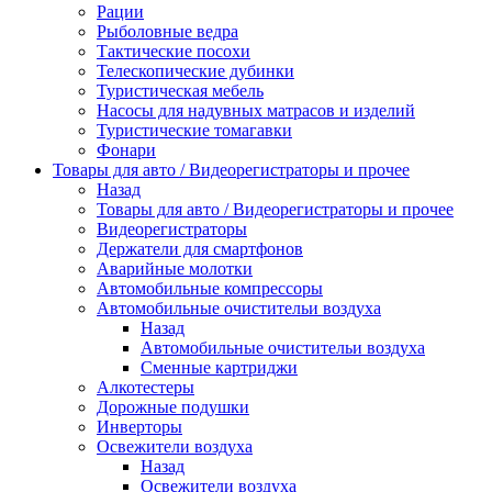
Рации
Рыболовные ведра
Тактические посохи
Телескопические дубинки
Туристическая мебель
Насосы для надувных матрасов и изделий
Туристические томагавки
Фонари
Товары для авто / Видеорегистраторы и прочее
Назад
Товары для авто / Видеорегистраторы и прочее
Видеорегистраторы
Держатели для смартфонов
Аварийные молотки
Автомобильные компрессоры
Автомобильные очистительи воздуха
Назад
Автомобильные очистительи воздуха
Сменные картриджи
Алкотестеры
Дорожные подушки
Инверторы
Освежители воздуха
Назад
Освежители воздуха