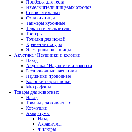
Приборы для теста
Измельчители пищевых отходов
Cоковыжималки
Сэндвичницы
Таймеры кухонные
Терки и измельчители
Тостеры
Точилки для ножей
Хранение посуды
Электрошашлычницы
Акустика / Наушники и колонки
Назад
Акустика / Наушники и колонки
Беспроводные наушники
Наушники проводные
Колонки портативные
Микрофоны
Товары для животных
Назад
Товары для животных
Кормушки
Аквариумы
Назад
Аквариумы
Фильтры