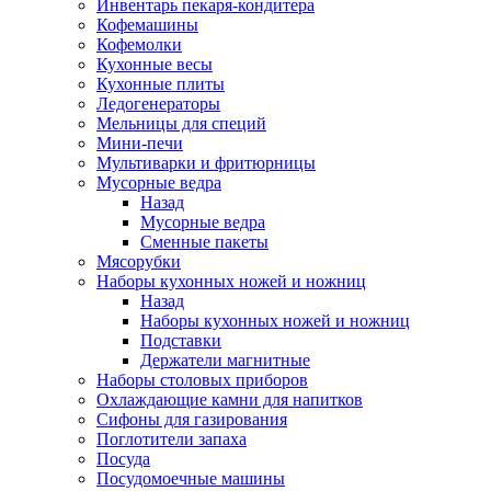
Инвентарь пекаря-кондитера
Кофемашины
Кофемолки
Кухонные весы
Кухонные плиты
Ледогенераторы
Мельницы для специй
Мини-печи
Мультиварки и фритюрницы
Мусорные ведра
Назад
Мусорные ведра
Сменные пакеты
Мясорубки
Наборы кухонных ножей и ножниц
Назад
Наборы кухонных ножей и ножниц
Подставки
Держатели магнитные
Наборы столовых приборов
Охлаждающие камни для напитков
Сифоны для газирования
Поглотители запаха
Посуда
Посудомоечные машины