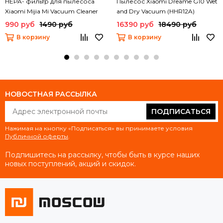
HEPA- фильтр для пылесоса
Пылесос Xiaomi Dreame G10 Wet
Xiaomi Mijia Mi Vacuum Cleaner
and Dry Vacuum (HHR12A)
mini (SSXCQ01XY) (2 шт)
990 руб
1490 руб
16390 руб
18490 руб
В корзину
В корзину
НОВОСТНАЯ РАССЫЛКА
ПОДПИСАТЬСЯ
Нажимая на кнопку «Подписаться» вы принимаете условия
Публичной оферты
.
Подпишитесь на рассылку, чтобы быть в курсе наших
новых поступлений, акций и скидок.