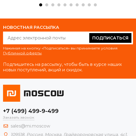
НОВОСТНАЯ РАССЫЛКА
ПОДПИСАТЬСЯ
Нажимая на кнопку «Подписаться» вы принимаете условия
Публичной оферты
.
Подпишитесь на рассылку, чтобы быть в курсе наших
новых поступлений, акций и скидок.
+7 (499) 499-9-499
Заказать звонок
sales@mi.moscow
109518,
Россия
,
Москва
, Грайвороновская улица, 4с1,