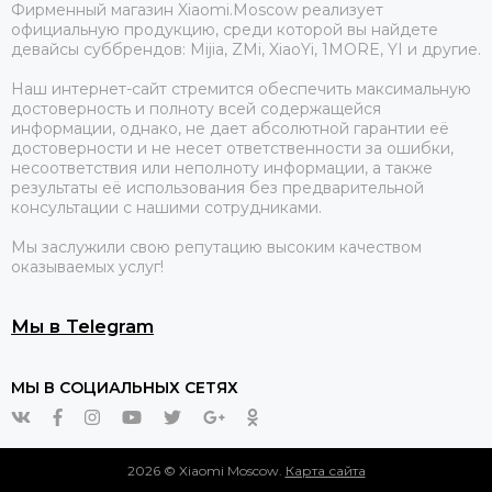
Фирменный магазин Xiaomi.Moscow реализует
официальную продукцию, среди которой вы найдете
девайсы суббрендов: Mijia, ZMi, XiaoYi, 1MORE, YI и другие.
Наш интернет-сайт стремится обеспечить максимальную
достоверность и полноту всей содержащейся
информации, однако, не дает абсолютной гарантии её
достоверности и не несет ответственности за ошибки,
несоответствия или неполноту информации, а также
результаты её использования без предварительной
консультации с нашими сотрудниками.
Мы заслужили свою репутацию высоким качеством
оказываемых услуг!
Мы в Telegram
МЫ В СОЦИАЛЬНЫХ СЕТЯХ
2026 © Xiaomi Moscow.
Карта сайта