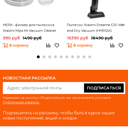
HEPA- фильтр для пылесоса
Пылесос Xiaomi Dreame G10 Wet
Xiaomi Mijia Mi Vacuum Cleaner
and Dry Vacuum (HHR12A)
mini (SSXCQ01XY) (2 шт)
990 руб
1490 руб
16390 руб
18490 руб
В корзину
В корзину
НОВОСТНАЯ РАССЫЛКА
ПОДПИСАТЬСЯ
Нажимая на кнопку «Подписаться» вы принимаете условия
Публичной оферты
.
Подпишитесь на рассылку, чтобы быть в курсе наших
новых поступлений, акций и скидок.