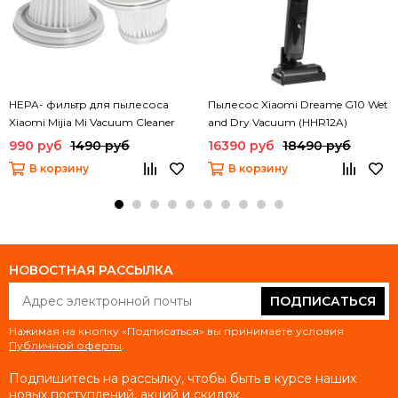
HEPA- фильтр для пылесоса
Пылесос Xiaomi Dreame G10 Wet
Xiaomi Mijia Mi Vacuum Cleaner
and Dry Vacuum (HHR12A)
mini (SSXCQ01XY) (2 шт)
990 руб
1490 руб
16390 руб
18490 руб
В корзину
В корзину
НОВОСТНАЯ РАССЫЛКА
ПОДПИСАТЬСЯ
Нажимая на кнопку «Подписаться» вы принимаете условия
Публичной оферты
.
Подпишитесь на рассылку, чтобы быть в курсе наших
новых поступлений, акций и скидок.