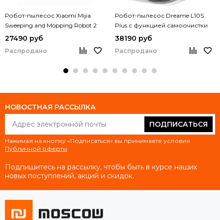
Робот-пылесос Xiaomi Mijia
Робот-пылесос Dreame L10S
Sweeping and Mopping Robot 2
Plus с функцией самоочистки
(C101)
27490 руб
38190 руб
Распродано
Распродано
НОВОСТНАЯ РАССЫЛКА
ПОДПИСАТЬСЯ
Нажимая на кнопку «Подписаться» вы принимаете условия
Публичной оферты
.
Подпишитесь на рассылку, чтобы быть в курсе наших
новых поступлений, акций и скидок.