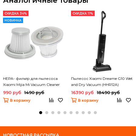
Аналогичные товары
СКИДКА 34%
СКИДКА 11%
НОВИНКА
HEPA- фильтр для пылесоса
Пылесос Xiaomi Dreame G10 Wet
Xiaomi Mijia Mi Vacuum Cleaner
and Dry Vacuum (HHR12A)
mini (SSXCQ01XY) (2 шт)
990 руб
1490 руб
16390 руб
18490 руб
В корзину
В корзину
НОВОСТНАЯ РАССЫЛКА