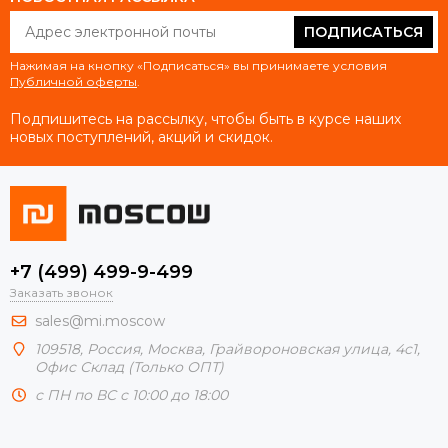
ПОДПИСАТЬСЯ
Нажимая на кнопку «Подписаться» вы принимаете условия
Публичной оферты
.
Подпишитесь на рассылку, чтобы быть в курсе наших
новых поступлений, акций и скидок.
+7 (499) 499-9-499
Заказать звонок
sales@mi.moscow
109518,
Россия
,
Москва
, Грайвороновская улица, 4с1,
Офис Склад (Только ОПТ)
с ПН по ВС с 10:00 до 18:00