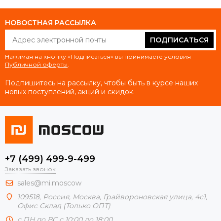
НОВОСТНАЯ РАССЫЛКА
ПОДПИСАТЬСЯ
Нажимая на кнопку «Подписаться» вы принимаете условия
Публичной оферты
.
Подпишитесь на рассылку, чтобы быть в курсе наших
новых поступлений, акций и скидок.
+7 (499) 499-9-499
Заказать звонок
sales@mi.moscow
109518,
Россия
,
Москва
, Грайвороновская улица, 4с1,
Офис Склад (Только ОПТ)
с ПН по ВС с 10:00 до 18:00