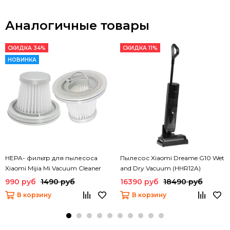
Аналогичные товары
СКИДКА 34%
СКИДКА 11%
НОВИНКА
HEPA- фильтр для пылесоса
Пылесос Xiaomi Dreame G10 Wet
Xiaomi Mijia Mi Vacuum Cleaner
and Dry Vacuum (HHR12A)
mini (SSXCQ01XY) (2 шт)
990 руб
1490 руб
16390 руб
18490 руб
В корзину
В корзину