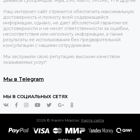
девайсы суббрендов: Mijia, ZMi, XiaoYi, 1MORE, YI и другие.
Наш интернет-сайт стремится обеспечить максимальную
достоверность и полноту всей содержащейся
информации, однако, не дает абсолютной гарантии её
достоверности и не несет ответственности за ошибки,
несоответствия или неполноту информации, а также
результаты её использования без предварительной
консультации с нашими сотрудниками.
Мы заслужили свою репутацию высоким качеством
оказываемых услуг!
Мы в Telegram
МЫ В СОЦИАЛЬНЫХ СЕТЯХ
2026 © Xiaomi Moscow.
Карта сайта