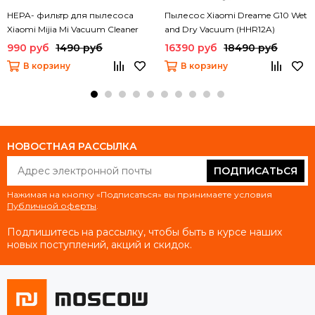
HEPA- фильтр для пылесоса
Пылесос Xiaomi Dreame G10 Wet
Xiaomi Mijia Mi Vacuum Cleaner
and Dry Vacuum (HHR12A)
mini (SSXCQ01XY) (2 шт)
990 руб
1490 руб
16390 руб
18490 руб
В корзину
В корзину
НОВОСТНАЯ РАССЫЛКА
ПОДПИСАТЬСЯ
Нажимая на кнопку «Подписаться» вы принимаете условия
Публичной оферты
.
Подпишитесь на рассылку, чтобы быть в курсе наших
новых поступлений, акций и скидок.