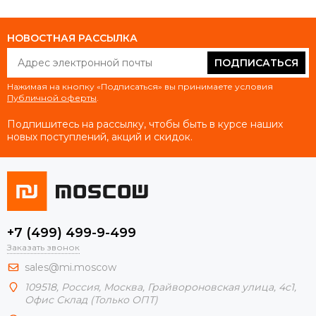
НОВОСТНАЯ РАССЫЛКА
ПОДПИСАТЬСЯ
Нажимая на кнопку «Подписаться» вы принимаете условия
Публичной оферты
.
Подпишитесь на рассылку, чтобы быть в курсе наших
новых поступлений, акций и скидок.
+7 (499) 499-9-499
Заказать звонок
sales@mi.moscow
109518,
Россия
,
Москва
, Грайвороновская улица, 4с1,
Офис Склад (Только ОПТ)