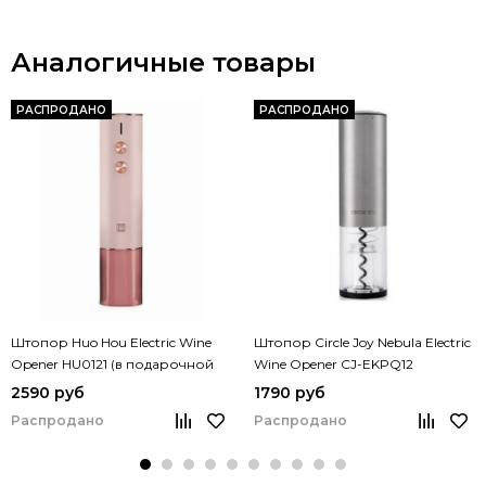
Аналогичные товары
РАСПРОДАНО
РАСПРОДАНО
Штопор Huo Hou Electric Wine
Штопор Circle Joy Nebula Electric
Opener HU0121 (в подарочной
Wine Opener CJ-EKPQ12
упаковке)
2590 руб
1790 руб
Распродано
Распродано