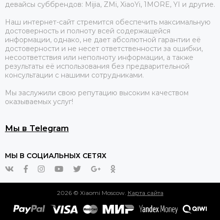
девайсы суббрендов: Mijia, ZMi, XiaoYi, 1MORE, YI и другие.
Наш интернет-сайт стремится обеспечить максимальную
достоверность и полноту всей содержащейся
информации, однако, не дает абсолютной гарантии её
достоверности и не несет ответственности за ошибки,
несоответствия или неполноту информации, а также
результаты её использования без предварительной
консультации с нашими сотрудниками.
Мы заслужили свою репутацию высоким качеством
оказываемых услуг!
Мы в Telegram
МЫ В СОЦИАЛЬНЫХ СЕТЯХ
2026 © Xiaomi Moscow.
Карта сайта