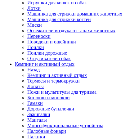
Игрушки для кошек и собак
Лотки
Машинка для стрижки домашних животных
Машинка для стрижки когтей
Миски
Освежители воздуха от запаха животных
Переноски
Поводоки и ошейники
Поилки
Поилки дорожные
Отпугиватели собак
Кемпинг и активный отдых
Назад
Кемпинг и активный отдых
Термосы и термокружки
Лопаты
Ножи и мультитулы для туризма
Бинокли и монокли
Гамаки
Дорожные бутылочки
Зажигалки
Мангалы
Многофункциональные устройства
Налобные фонари
Палатки