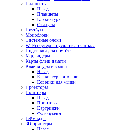
Планшеты
Назад
Планшеты
Клавиатуры
Стилусы
Ноутбуки
Моноблоки
Системные блоки
Wi-Fi роутеры и усилители сиrнала
Подставки для ноутбука
Кардридеры
Карты флэш-памяти
Клавиатуры и мыши
Назад
Клавиатуры и мыши
Коврики для мыши
Проекторы
Принтеры
Назад
Принтеры
Картриджи
Фотобумага
Геймпады
3D принтеры
Назад