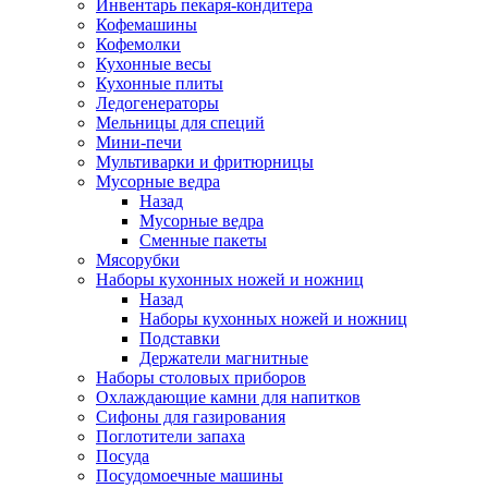
Инвентарь пекаря-кондитера
Кофемашины
Кофемолки
Кухонные весы
Кухонные плиты
Ледогенераторы
Мельницы для специй
Мини-печи
Мультиварки и фритюрницы
Мусорные ведра
Назад
Мусорные ведра
Сменные пакеты
Мясорубки
Наборы кухонных ножей и ножниц
Назад
Наборы кухонных ножей и ножниц
Подставки
Держатели магнитные
Наборы столовых приборов
Охлаждающие камни для напитков
Сифоны для газирования
Поглотители запаха
Посуда
Посудомоечные машины