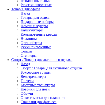
Пеналы школьные
Рюкзаки школьные
Товары для офиса
Назад
Товары для офиса
Подарочные наборы
Помпы и кулеры
Калькуляторы
Компьютерные кресла
Ножницы
Органайзеры
Ручки письменные
Сейфы
Степлеры
Спорт / Товары для активного отдыха
Назад
Спорт / Товары для активного отдыха
Боксерские грушы
Велотренажеры
Гантели
Кистевые тренажеры
Коврики для йоги
Обручи
Очки и маски для плавания
Скакалки для фитнеса