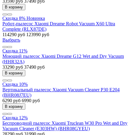
33590 руб
37490 руб
В корзину
Скидка 8%
Новинка
Робот-пылесос Xiaomi Dreame Robot Vacuum X60 Ultra
Complete (RLX87DE)
114290 руб
123990 руб
Выбрать
Скидка 11%
Моющий пылесос Xiaomi Dreame G12 Wet and Dry Vacuum
(HHR32A)
33290 руб
37490 руб
В корзину
Скидка 10%
Вертикальный пылесос Xiaomi Vacuum Cleaner P30 E204
(BHR08J7EU)
6290 руб
6990 руб
В корзину
Скидка 12%
Беспроводной пылесос Xiaomi Truclean W30 Pro Wet and Dry
Vacuum Cleaner (E303HW) (BHR08GYEU)
28290 руб
31990 руб