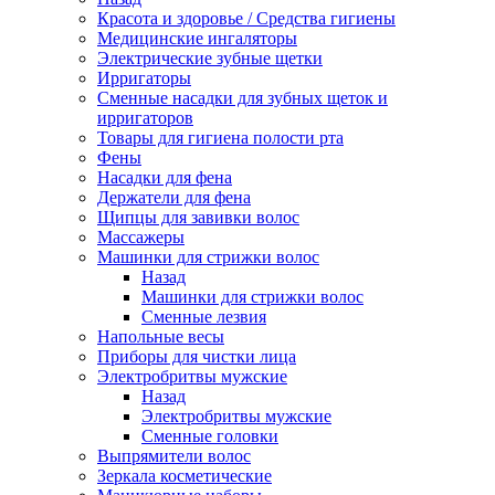
Красота и здоровье / Средства гигиены
Медицинские ингаляторы
Электрические зубные щетки
Ирригаторы
Сменные насадки для зубных щеток и
ирригаторов
Товары для гигиена полости рта
Фены
Насадки для фена
Держатели для фена
Щипцы для завивки волос
Массажеры
Машинки для стрижки волос
Назад
Машинки для стрижки волос
Сменные лезвия
Напольные весы
Приборы для чистки лица
Электробритвы мужские
Назад
Электробритвы мужские
Сменные головки
Выпрямители волос
Зеркала косметические