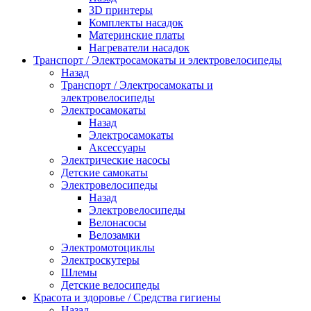
3D принтеры
Комплекты насадок
Материнские платы
Нагреватели насадок
Транспорт / Электросамокаты и электровелосипеды
Назад
Транспорт / Электросамокаты и
электровелосипеды
Электросамокаты
Назад
Электросамокаты
Аксессуары
Электрические насосы
Детские самокаты
Электровелосипеды
Назад
Электровелосипеды
Велонасосы
Велозамки
Электромотоциклы
Электроскутеры
Шлемы
Детские велосипеды
Красота и здоровье / Средства гигиены
Назад