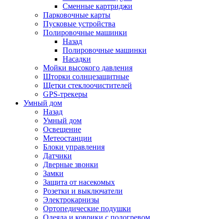
Сменные картриджи
Парковочные карты
Пусковые устройства
Полировочные машинки
Назад
Полировочные машинки
Насадки
Мойки высокого давления
Шторки солнцезащитные
Щетки стеклоочистителей
GPS-трекеры
Умный дом
Назад
Умный дом
Освещение
Метеостанции
Блоки управления
Датчики
Дверные звонки
Замки
Защита от насекомых
Розетки и выключатели
Электрокарнизы
Ортопедические подушки
Одеяла и коврики с подогревом