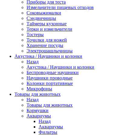
Приборы для теста
Измельчители пищевых отходов
Cоковыжималки
Сэндвичницы
Таймеры кухонные
Терки и измельчители
Тостеры
Точилки для ножей
Хранение посуды
Электрошашлычницы
Акустика / Наушники и колонки
Назад
Акустика / Наушники и колонки
Беспроводные наушники
Наушники проводные
Колонки портативные
Микрофоны
Товары для животных
Назад
Товары для животных
Кормушки
Аквариумы
Назад
Аквариумы
Фильтры