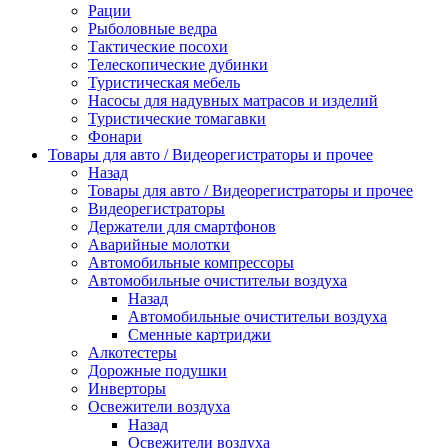
Рации
Рыболовные ведра
Тактические посохи
Телескопические дубинки
Туристическая мебель
Насосы для надувных матрасов и изделий
Туристические томагавки
Фонари
Товары для авто / Видеорегистраторы и прочее
Назад
Товары для авто / Видеорегистраторы и прочее
Видеорегистраторы
Держатели для смартфонов
Аварийные молотки
Автомобильные компрессоры
Автомобильные очистительи воздуха
Назад
Автомобильные очистительи воздуха
Сменные картриджи
Алкотестеры
Дорожные подушки
Инверторы
Освежители воздуха
Назад
Освежители воздуха