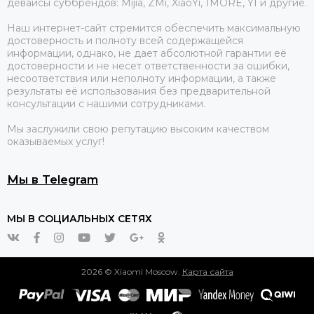
девайсы суббрендов: Mijia, ZMi, XiaoYi, 1MORE, YI и другие.
Наш интернет-сайт стремится обеспечить максимальную
достоверность и полноту всей содержащейся
информации, однако, не дает абсолютной гарантии её
достоверности и не несет ответственности за ошибки,
несоответствия или неполноту информации, а также
результаты её использования без предварительной
консультации с нашими сотрудниками.
Мы заслужили свою репутацию высоким качеством
оказываемых услуг!
Мы в Telegram
МЫ В СОЦИАЛЬНЫХ СЕТЯХ
2026 © Xiaomi Moscow.
Карта сайта