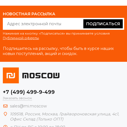
НОВОСТНАЯ РАССЫЛКА
ПОДПИСАТЬСЯ
Нажимая на кнопку «Подписаться» вы принимаете условия
Публичной оферты
.
Подпишитесь на рассылку, чтобы быть в курсе наших
новых поступлений, акций и скидок.
+7 (499) 499-9-499
Заказать звонок
sales@mi.moscow
109518,
Россия
,
Москва
, Грайвороновская улица, 4с1,
Офис Склад (Только ОПТ)
с ПН по ВС с 10:00 до 18:00