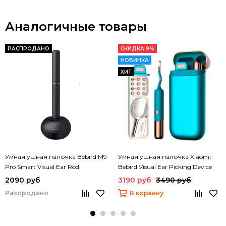
Аналогичные товары
РАСПРОДАНО
СКИДКА 9%
НОВИНКА
ХИТ
Умная ушная палочка Bebird M9
Умная ушная палочка Xiaomi
Pro Smart Visual Ear Rod
Bebird Visual Ear Picking Device
Bebird 3 Ultra
2090 руб
3190 руб
3490 руб
Распродано
В корзину