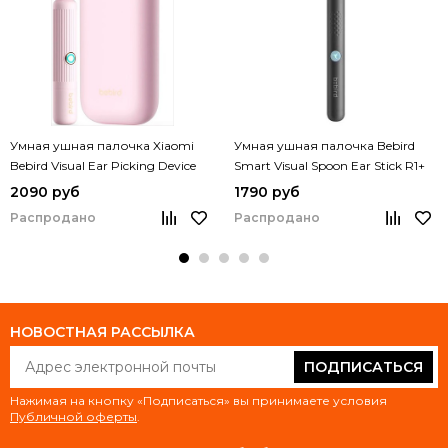
Умная ушная палочка Xiaomi
Умная ушная палочка Bebird
Bebird Visual Ear Picking Device
Smart Visual Spoon Ear Stick R1+
Bebird 3 Plus
2090 руб
1790 руб
Распродано
Распродано
НОВОСТНАЯ РАССЫЛКА
ПОДПИСАТЬСЯ
Нажимая на кнопку «Подписаться» вы принимаете условия
Публичной оферты
.